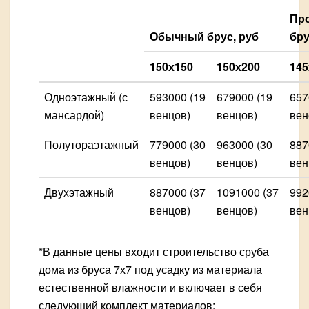
Пр
Обычный брус, руб
бру
150х150
150х200
145
Одноэтажный (с
593000 (19
679000 (19
657
мансардой)
венцов)
венцов)
вен
Полутораэтажный
779000 (30
963000 (30
887
венцов)
венцов)
вен
Двухэтажный
887000 (37
1091000 (37
992
венцов)
венцов)
вен
*В данные цены входит строительство сруба
дома из бруса 7х7 под усадку из материала
естественной влажности и включает в себя
следующий комплект материалов: