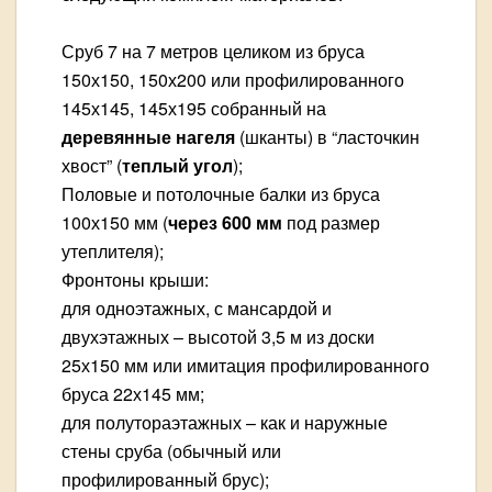
Сруб 7 на 7 метров целиком из бруса
150х150, 150х200 или профилированного
145х145, 145х195 собранный на
деревянные нагеля
(шканты) в “ласточкин
хвост” (
теплый угол
);
Половые и потолочные балки из бруса
100х150 мм (
через 600 мм
под размер
утеплителя);
Фронтоны крыши:
для одноэтажных, с мансардой и
двухэтажных – высотой 3,5 м из доски
25х150 мм или имитация профилированного
бруса 22х145 мм;
для полутораэтажных – как и наружные
стены сруба (обычный или
профилированный брус);