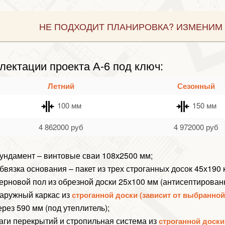
НЕ ПОДХОДИТ ПЛАНИРОВКА? ИЗМЕНИМ 
лектации проекта А-6 под ключ:
Летний
Сезонный
100 мм
150 мм
4 862000
руб
4 972000
руб
ундамент – винтовые сваи 108х2500 мм;
бвязка основания – пакет из трех строганных досок 45х190
ерновой пол из обрезной доски 25х100 мм (антисептирован
аружный каркас из
строганной доски (зависит от выбранно
ерез 590 мм (под утеплитель);
аги перекрытий и стропильная система из
строганной доски