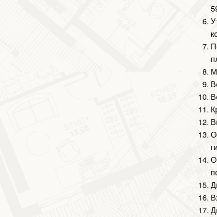
5
У
к
П
п
М
В
В
К
В
О
г
О
п
Д
В
Д