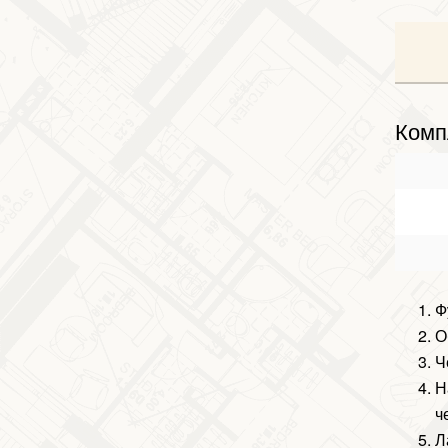
Комп
Ф
О
Ч
Н
ч
Л