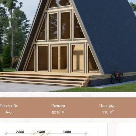
Проект №
Размер
Площадь
2
А-6
8х10 м
110 м