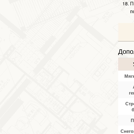
П
п
Допо
Мяг
ге
Стр
П
Снего