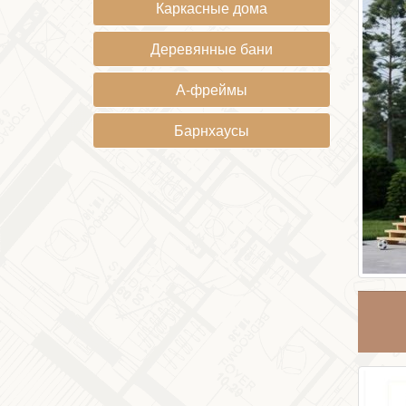
Каркасные дома
Деревянные бани
А-фреймы
Барнхаусы