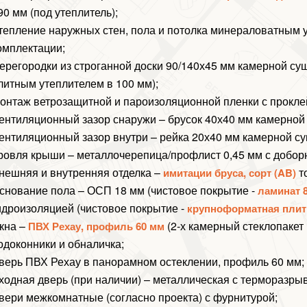
90 мм (под утеплитель);
тепление наружных стен, пола и потолка минераловатным 
омплектации;
ерегородки из строганной доски 90/140х45 мм камерной суш
литным утеплителем в 100 мм);
онтаж ветрозащитной и пароизоляционной пленки с прокл
ентиляционный зазор снаружи – брусок 40х40 мм камерной
ентиляционный зазор внутри – рейка 20х40 мм камерной су
ровля крыши – металлочерепица/профлист 0,45 мм с добор
нешняя и внутренняя отделка –
т
имитации бруса, сорт (AB)
снование пола – ОСП 18 мм (чистовое покрытие -
ламинат 8
идроизоляцией (чистовое покрытие -
крупноформатная плит
кна –
(2-х камерный стеклопакет в
ПВХ Рехау, профиль 60 мм
одоконники и обналичка;
верь ПВХ Рехау в панорамном остеклении, профиль 60 мм;
ходная дверь (при наличии) – металлическая с терморазры
вери межкомнатные (согласно проекта) с фурнитурой;