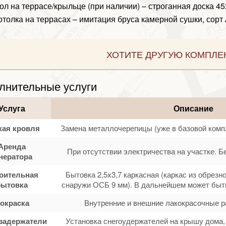
ол на террасе/крыльце (при наличии) – строганная доска 4
отолка на террасах – имитация бруса камерной сушки, сорт 
ХОТИТЕ ДРУГУЮ КОМПЛЕ
лнительные услуги
Услуга
Описание
кая кровля
Замена металлочерепицы (уже в базовой комп
Аренда
При отсутствии электричества на участке. Б
нератора
оительная
Бытовка 2,5х3,7 каркасная (каркас из обрезн
бытовка
снаружи ОСБ 9 мм). В дальнейшем может быть
окраска
Внутренние и внешние лакокрасочные р
задержатели
Установка снегоудержателей на крышу дома, 