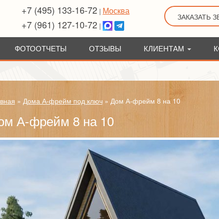
+7 (495) 133-16-72
Москва
|
ЗАКАЗАТЬ 
+7 (961) 127-10-72
|
ФОТООТЧЕТЫ
ОТЗЫВЫ
КЛИЕНТАМ
К
вная
»
Дома А-фрейм под ключ
»
Дом А-фрейм 8 на 10
ом А-фрейм 8 на 10