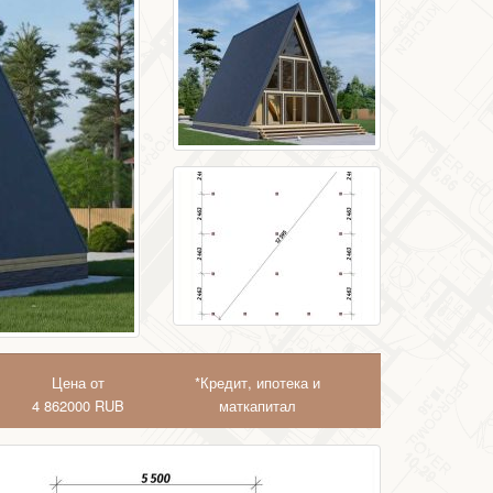
Цена от
*Кредит, ипотека и
4 862000
RUB
маткапитал