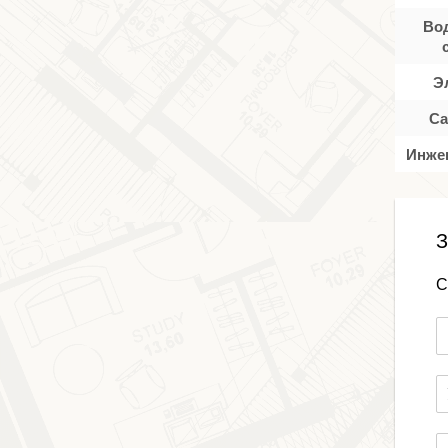
Во
Э
Са
Инже
З
С