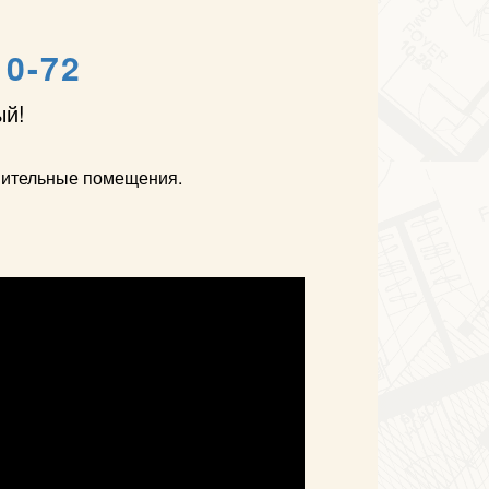
10-72
ый!
лнительные помещения.