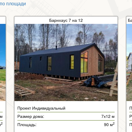
по площади
Барнхаус 7 на 12
Проект Индивидуальный
П
 м
Размер дома:
7х12 м
Р
2
2
м
Площадь:
90 м
П