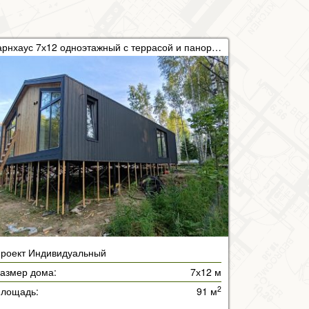
Барнхаус 7х12 одноэтажный с террасой и панорамными окнами
роект Индивидуальный
азмер дома:
7х12 м
2
лощадь:
91 м