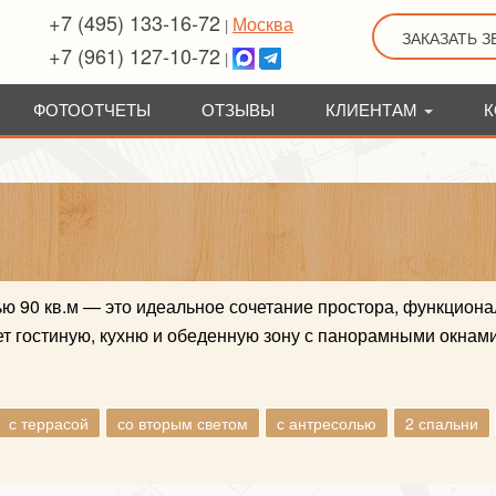
+7 (495) 133-16-72
Москва
|
ЗАКАЗАТЬ 
+7 (961) 127-10-72
|
ФОТООТЧЕТЫ
ОТЗЫВЫ
КЛИЕНТАМ
К
ю 90 кв.м — это идеальное сочетание простора, функциона
т гостиную, кухню и обеденную зону с панорамными окнам
с террасой
со вторым светом
с антресолью
2 спальни