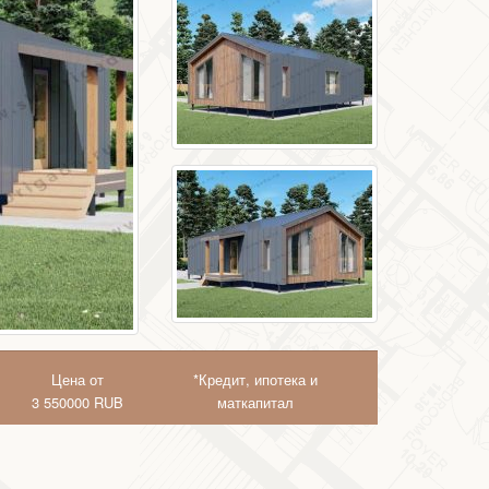
Цена от
*Кредит, ипотека и
3 550000
RUB
маткапитал