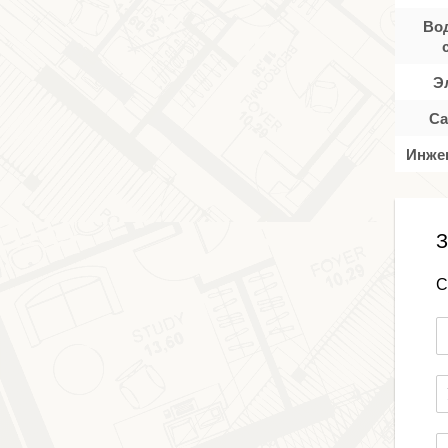
Во
Э
Са
Инже
З
С