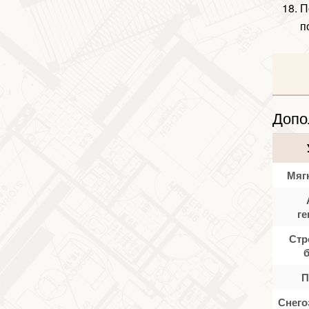
П
п
Допо
Мяг
ге
Стр
П
Снего