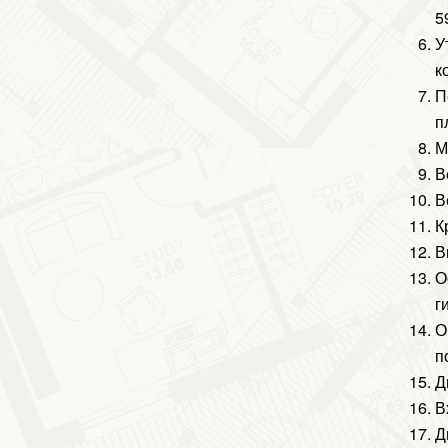
5
У
к
П
п
М
В
В
К
В
О
г
О
п
Д
В
Д