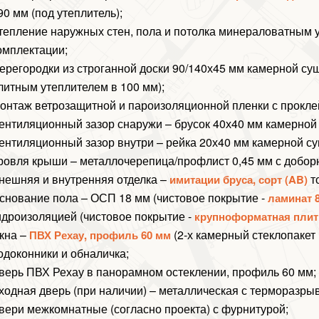
90 мм (под утеплитель);
тепление наружных стен, пола и потолка минераловатным 
омплектации;
ерегородки из строганной доски 90/140х45 мм камерной суш
литным утеплителем в 100 мм);
онтаж ветрозащитной и пароизоляционной пленки с прокл
ентиляционный зазор снаружи – брусок 40х40 мм камерной
ентиляционный зазор внутри – рейка 20х40 мм камерной су
ровля крыши – металлочерепица/профлист 0,45 мм с добор
нешняя и внутренняя отделка –
т
имитации бруса, сорт (AB)
снование пола – ОСП 18 мм (чистовое покрытие -
ламинат 8
идроизоляцией (чистовое покрытие -
крупноформатная плит
кна –
(2-х камерный стеклопакет в
ПВХ Рехау, профиль 60 мм
одоконники и обналичка;
верь ПВХ Рехау в панорамном остеклении, профиль 60 мм;
ходная дверь (при наличии) – металлическая с терморазры
вери межкомнатные (согласно проекта) с фурнитурой;