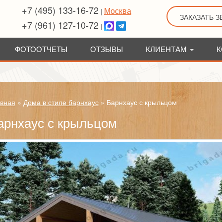
+7 (495) 133-16-72
Москва
|
ЗАКАЗАТЬ 
+7 (961) 127-10-72
|
ФОТООТЧЕТЫ
ОТЗЫВЫ
КЛИЕНТАМ
К
вная
»
Дома в стиле барнхаус
»
Барнхаус с крыльцом
арнхаус с крыльцом