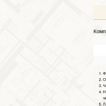
Комп
Ф
О
Ч
Н
ч
Л