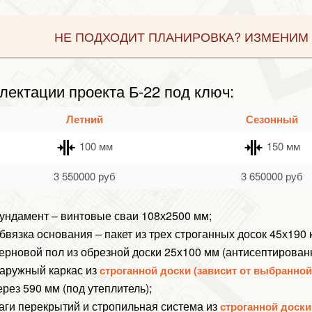
НЕ ПОДХОДИТ ПЛАНИРОВКА? ИЗМЕНИМ 
лектации проекта Б-22 под ключ:
Летний
Сезонный
100 мм
150 мм
3 550000
руб
3 650000
руб
ундамент – винтовые сваи 108х2500 мм;
бвязка основания – пакет из трех строганных досок 45х190
ерновой пол из обрезной доски 25х100 мм (антисептирован
аружный каркас из
строганной доски (зависит от выбранно
ерез 590 мм (под утеплитель);
аги перекрытий и стропильная система из
строганной доски