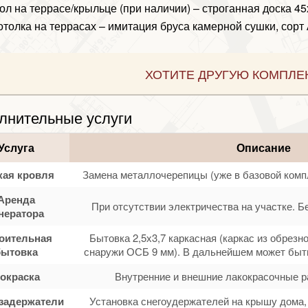
ол на террасе/крыльце (при наличии) – строганная доска 4
отолка на террасах – имитация бруса камерной сушки, сорт 
ХОТИТЕ ДРУГУЮ КОМПЛЕ
лнительные услуги
Услуга
Описание
кая кровля
Замена металлочерепицы (уже в базовой комп
Аренда
При отсутствии электричества на участке. Б
нератора
оительная
Бытовка 2,5х3,7 каркасная (каркас из обрезн
бытовка
снаружи ОСБ 9 мм). В дальнейшем может быть
окраска
Внутренние и внешние лакокрасочные р
задержатели
Установка снегоудержателей на крышу дома, 