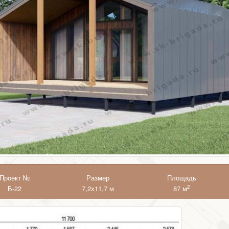
Проект №
Размер
Площадь
2
Б-22
7,2х11,7 м
87 м