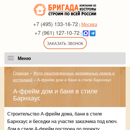
+7 (495) 133-16-72
Москва
|
+7 (961) 127-10-72
|
ЗАКАЗАТЬ ЗВОНОК
Меню
Меню
Главная
»
Фото реализованных деревянных домов и
коттеджей
»
А-фрейм дом и баня в стиле Барнхаус
А-фрейм дом и баня в стиле
Барнхаус
Строительство А-фрейм дома, бани в стиле
Барнхаус и беседки на участке заказчика под ключ.
Дом в стиле А-фрейм построен по проекту