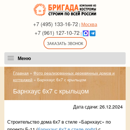
+7 (495) 133-16-72
Москва
|
+7 (961) 127-10-72
|
ЗАКАЗАТЬ ЗВОНОК
Меню
Меню
Главная
»
Фото реализованных деревянных домов и
коттеджей
»
Барнхаус 6х7 с крыльцом
Барнхаус 6х7 с крыльцом
Дата сдачи: 26.12.2024
Строительство дома 6х7 в стиле «Барнхаус» по
проекту Б-11 (
барнхаус 6х7 в стиле лофт
) с