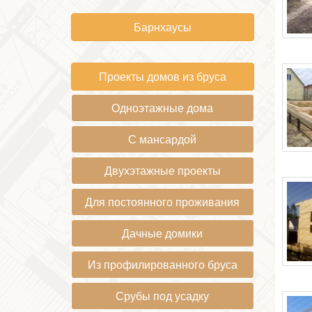
Барнхаусы
Проекты домов из бруса
Одноэтажные дома
С мансардой
Двухэтажные проекты
Для постоянного проживания
Дачные домики
Из профилированного бруса
Срубы под усадку