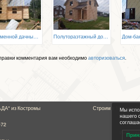
Современной дачный дом 7х8
Полутораэтажный дом 8х8 из профилированного бруса
правки комментария вам необходимо
авторизоваться
.
ГАДА"
из Костромы
Строим в Москве (
Мы испо
нашего с
соглаша
-72
Информа
Прин