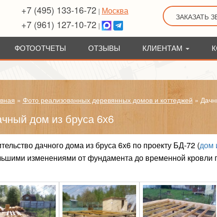
+7 (495) 133-16-72
Москва
|
ЗАКАЗАТЬ 
+7 (961) 127-10-72
|
ФОТООТЧЕТЫ
ОТЗЫВЫ
КЛИЕНТАМ
К
вная
»
Фото реализованных деревянных домов и коттеджей
»
Дачн
чный дом из бруса 6х6
тельство дачного дома из бруса 6х6 по проекту БД-72 (
дом 
ьшими изменениями от фундамента до временной кровли п