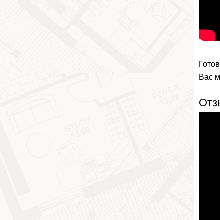
Готов
Вас м
Отз