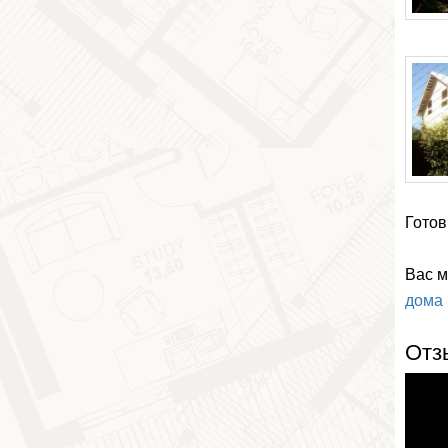
Готов
Вас м
дома 
Отз