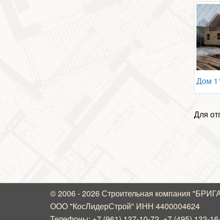
Для от
© 2006 - 2026 Строительная компания "БРИ
ООО "КосЛидерСтрой" ИНН 4400004624
Телефоны:
+7 (961) 127-10-72
,
+7 (495) 133-16