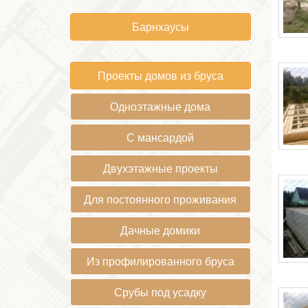
Барнхаусы
Проекты домов из бруса
Одноэтажные дома
С мансардой
Двухэтажные проекты
Для постоянного проживания
Дачные домики
Из профилированного бруса
Срубы под усадку