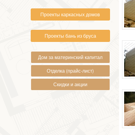
Проекты каркасных домов
Проекты бань из бруса
Дом за материнский капитал
Отделка (прайс-лист)
Скидки и акции