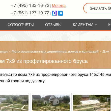
+7 (495) 133-16-72
Москва
|
ЗАКАЗАТЬ 
+7 (961) 127-10-72
|
ФОТООТЧЕТЫ
ОТЗЫВЫ
КЛИЕНТАМ
К
вная
»
Фото реализованных деревянных домов и коттеджей
»
Дом 
м 7х9 из профилированного бруса
тельство дома 7х9 из профилированного бруса 145х145 мм
нной кровли под усадку: