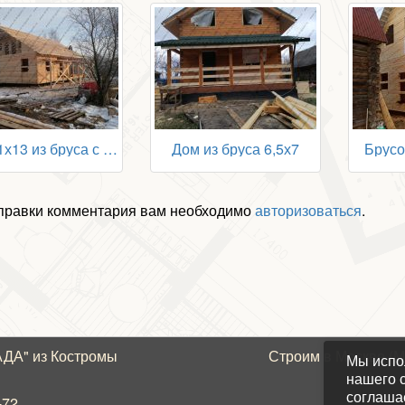
Дом 11х13 из бруса с мансардой
Дом из бруса 6,5х7
Брусо
правки комментария вам необходимо
авторизоваться
.
ГАДА"
из Костромы
Строим в Москве (
Мы испо
нашего с
соглаша
-72