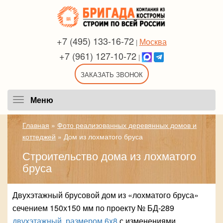
+7 (495) 133-16-72
Москва
|
+7 (961) 127-10-72
|
ЗАКАЗАТЬ ЗВОНОК
Меню
Меню
Главная
»
Фото реализованных деревянных домов и
коттеджей
»
Дом из лохматого бруса
Строительство дома из лохматого
бруса
Двухэтажный брусовой дом из «лохматого бруса»
сечением 150х150 мм по проекту № БД-289
двухэтажный, размером 6х8
с изменениями