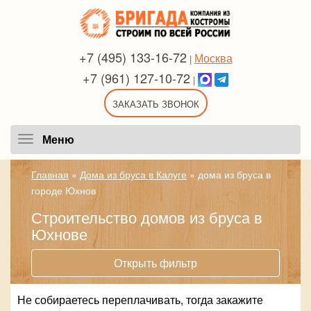
+7 (495) 133-16-72
Москва
|
+7 (961) 127-10-72
|
ЗАКАЗАТЬ ЗВОНОК
Меню
Меню
Главная
»
Дома из бруса в Калуге
»
дома из бруса в
городе Юхнов
Строительство домов из бруса в
Юхнове
Открыть фильтр
Не собираетесь переплачивать, тогда закажите