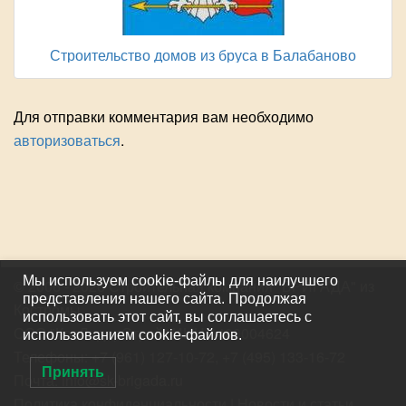
Строительство домов из бруса в Балабаново
Для отправки комментария вам необходимо
авторизоваться
.
Мы используем cookie-файлы для наилучшего
© 2006 - 2026 Строительная компания "БРИГАДА"
из
представления нашего сайта. Продолжая
Костромы
использовать этот сайт, вы соглашаетесь с
ООО "КосЛидерСтрой" ИНН 4400004624
использованием cookie-файлов.
Телефоны:
+7 (961) 127-10-72
,
+7 (495) 133-16-72
Принять
Почта:
info@sk-brigada.ru
Политика конфиденциальности
|
Новости и статьи