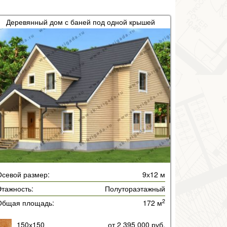
Деревянный дом с баней под одной крышей
Осевой размер:
9х12 м
тажность:
Полутораэтажный
2
Общая площадь:
172 м
150х150
от 2 395 000 руб.