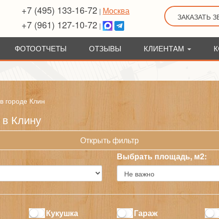
+7 (495) 133-16-72
Москва
|
ЗАКАЗАТЬ 
+7 (961) 127-10-72
|
ФОТООТЧЕТЫ
ОТЗЫВЫ
КЛИЕНТАМ
К
 в городе Клин
 в Клину
Открыть фильтр
Выбрать площадь, м2:
Кукушка
Гараж