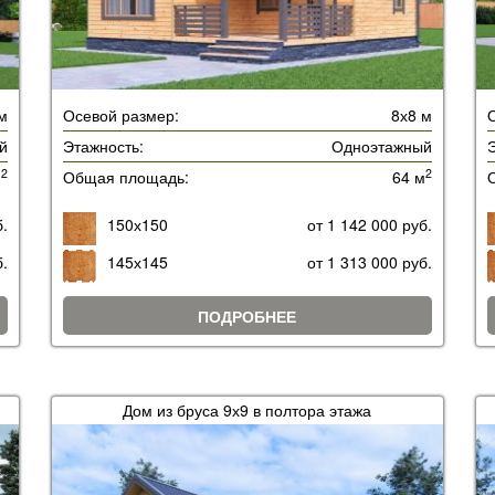
м
Осевой размер:
8х8 м
й
Этажность:
Одноэтажный
Э
2
2
м
Общая площадь:
64 м
б.
150х150
от 1 142 000 руб.
б.
145х145
от 1 313 000 руб.
ПОДРОБНЕЕ
й
Дом из бруса 9х9 в полтора этажа