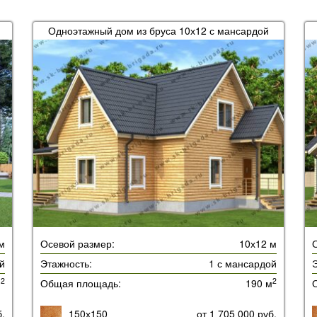
Одноэтажный дом из бруса 10х12 с мансардой
м
Осевой размер:
10х12 м
й
Этажность:
1 с мансардой
Э
2
2
м
Общая площадь:
190 м
б.
150х150
от 1 705 000 руб.