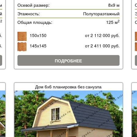
м
Осевой размер:
8х9 м
й
Этажность:
Полутораэтажный
Э
2
2
м
Общая площадь:
125 м
б.
150х150
от 2 112 000 руб.
б.
145х145
от 2 411 000 руб.
ПОДРОБНЕЕ
Дом 6х6 планировка без санузла