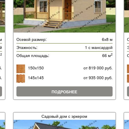
м
Осевой размер:
6х8 м
й
Этажность:
1 с мансардой
Э
2
2
м
Общая площадь:
66 м
б.
150х150
от 819 000 руб.
б.
145х145
от 935 000 руб.
ПОДРОБНЕЕ
Садовый дом с эркером