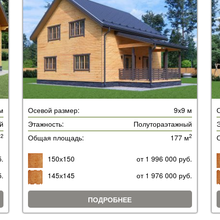
 м
Осевой размер:
9х9 м
й
Этажность:
Полутораэтажный
Э
2
2
м
Общая площадь:
177 м
б.
150х150
от 1 996 000 руб.
б.
145х145
от 1 976 000 руб.
ПОДРОБНЕЕ