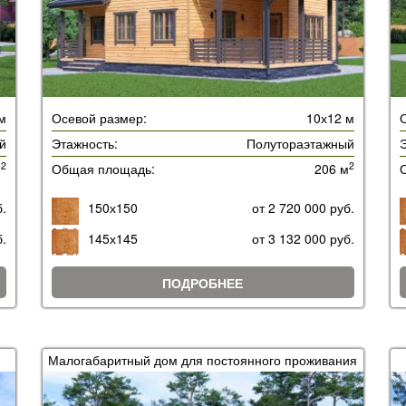
м
Осевой размер:
10х12 м
й
Этажность:
Полутораэтажный
Э
2
2
м
Общая площадь:
206 м
б.
150х150
от 2 720 000 руб.
б.
145х145
от 3 132 000 руб.
ПОДРОБНЕЕ
Малогабаритный дом для постоянного проживания