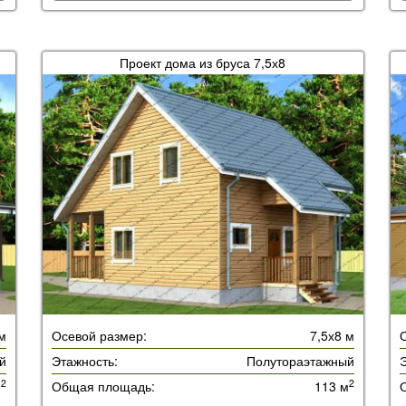
Проект дома из бруса 7,5х8
м
Осевой размер:
7,5х8 м
й
Этажность:
Полутораэтажный
Э
2
2
м
Общая площадь:
113 м