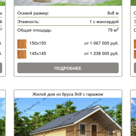
 м
Осевой размер:
8х8 м
й
Этажность:
1 с мансардой
Э
2
2
м
Общая площадь:
79 м
б.
150х150
от 1 067 000 руб.
б.
145х145
от 1 238 000 руб.
ПОДРОБНЕЕ
Жилой дом из бруса 9х9 с гаражом