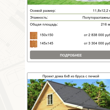
Осевой размер:
11,8х12,2
Этажность:
Полутораэтажны
Общая площадь:
216 
150х150
от 2 838 000 ру
145х145
от 3 304 000 ру
ПОДРОБНЕЕ
Проект дома 6х8 из бруса с печкой