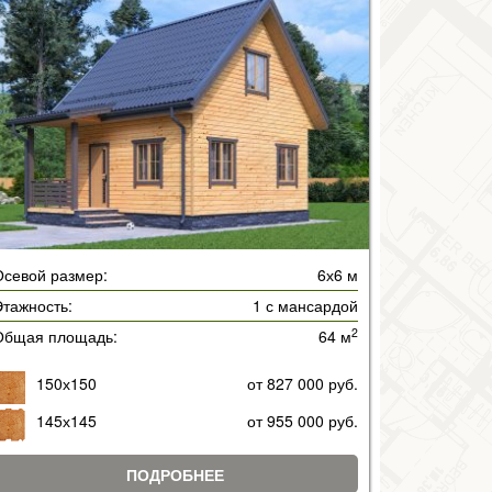
Осевой размер:
6х6 м
тажность:
1 с мансардой
2
Общая площадь:
64 м
150х150
от 827 000 руб.
145х145
от 955 000 руб.
ПОДРОБНЕЕ