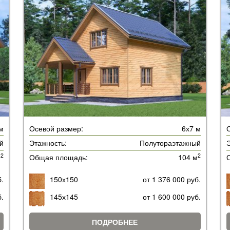
м
Осевой размер:
6х7 м
й
Этажность:
Полутораэтажный
Э
2
2
м
Общая площадь:
104 м
б.
150х150
от 1 376 000 руб.
б.
145х145
от 1 600 000 руб.
ПОДРОБНЕЕ