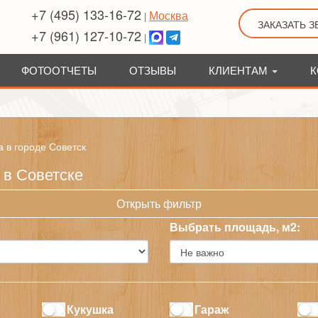
+7 (495) 133-16-72
Москва
|
ЗАКАЗАТЬ 
+7 (961) 127-10-72
|
ФОТООТЧЕТЫ
ОТЗЫВЫ
КЛИЕНТАМ
К
а в городе Советск
 в Советске
Открыть фильтр
Выбрать площадь, м2:
Кукушка
Гараж