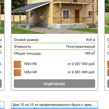
м
Осевой размер:
9х9 м
й
Этажность:
Полутораэтажный
Э
2
2
м
Общая площадь:
189 м
б.
150х150
от 2 027 000 руб.
б.
145х145
от 2 261 000 руб.
ПОДРОБНЕЕ
ированного бруса 6 на 9 с мансардой
Дом 10 на 10 из профилированного бруса с эркером