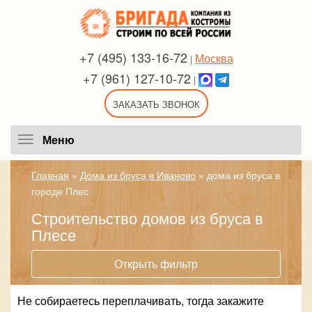
+7 (495) 133-16-72
Москва
|
+7 (961) 127-10-72
|
ЗАКАЗАТЬ ЗВОНОК
Меню
Меню
Главная
»
Дома из бруса в Иваново
»
дома из бруса в
городе Плес
Строительство домов из бруса в
Плесе
Открыть фильтр
Не собираетесь переплачивать, тогда закажите