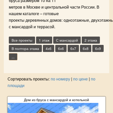
бруса размером 10 на 11
метров в Москве и центральной части России. В
нашем каталоге – готовые
проекты деревянных домов: одноэтажные, двухэтажны
с мансардой и террасой.
Все проекты
1 этаж
С мансардой
2 этажа
В полтора этажа
4х6
6х6
6х7
6х8
6х9
...
Сортировать проекты:
по номеру
|
по цене
|
по
площади
Дом из бруса с мансардой и котельной