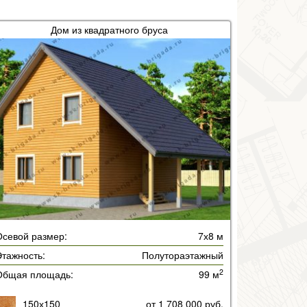
Дом из квадратного бруса
Осевой размер:
7х8 м
тажность:
Полутораэтажный
2
Общая площадь:
99 м
150х150
от 1 708 000 руб.