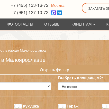
+7 (495) 133-16-72
Москва
|
ЗАКАЗАТЬ 
+7 (961) 127-10-72
|
ФОТООТЧЕТЫ
ОТЗЫВЫ
КЛИЕНТАМ
К
уса в городе Малоярославец
а в Малоярославце
Открыть фильтр
Выбрать площадь, м2:
Кукушка
Гараж