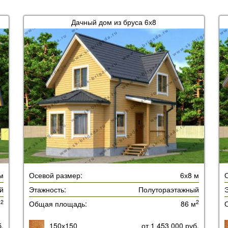
Дачный дом из бруса 6х8
 м
Осевой размер:
6х8 м
й
Этажность:
Полутораэтажный
Э
2
2
м
Общая площадь:
86 м
б.
150х150
от 1 453 000 руб.