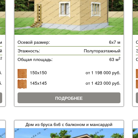
м
Осевой размер:
6х7 м
й
Этажность:
Полутораэтажный
Э
2
2
м
Общая площадь:
63 м
б.
150х150
от 1 198 000 руб.
б.
145х145
от 1 423 000 руб.
ПОДРОБНЕЕ
Дом из бруса 6х6 с балконом и мансардой