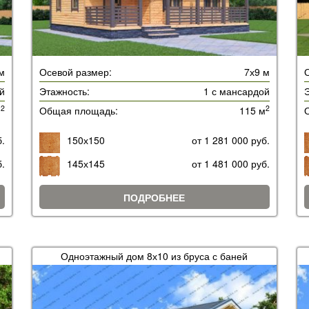
м
Осевой размер:
7х9 м
й
Этажность:
1 с мансардой
Э
2
2
м
Общая площадь:
115 м
б.
150х150
от 1 281 000 руб.
б.
145х145
от 1 481 000 руб.
ПОДРОБНЕЕ
Одноэтажный дом 8х10 из бруса с баней