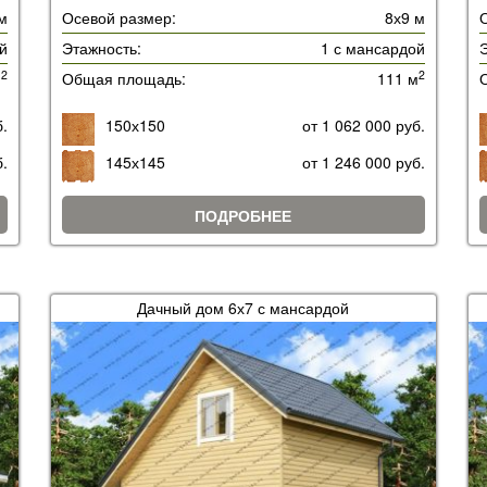
м
Осевой размер:
8х9 м
й
Этажность:
1 с мансардой
Э
2
2
м
Общая площадь:
111 м
б.
150х150
от 1 062 000 руб.
б.
145х145
от 1 246 000 руб.
ПОДРОБНЕЕ
Дачный дом 6х7 с мансардой