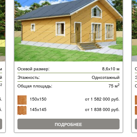
 м
Осевой размер:
8,6х10 м
й
Этажность:
Одноэтажный
Э
2
2
м
Общая площадь:
75 м
б.
150х150
от 1 582 000 руб.
б.
145х145
от 1 838 000 руб.
ПОДРОБНЕЕ