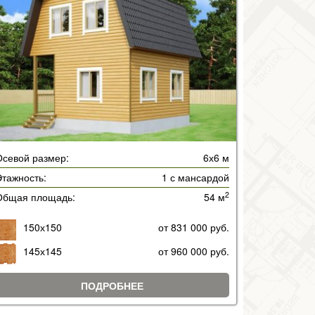
Осевой размер:
6х6 м
тажность:
1 с мансардой
2
Общая площадь:
54 м
150х150
от 831 000 руб.
145х145
от 960 000 руб.
ПОДРОБНЕЕ