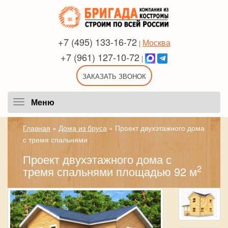
+7 (495) 133-16-72
Москва
|
+7 (961) 127-10-72
|
ЗАКАЗАТЬ ЗВОНОК
Меню
Меню
Главная
»
Дома из бруса
»
Проект двухэтажного дома
с тремя спальнями
Проект двухэтажного дома с
2
тремя спальнями площадью 92 м