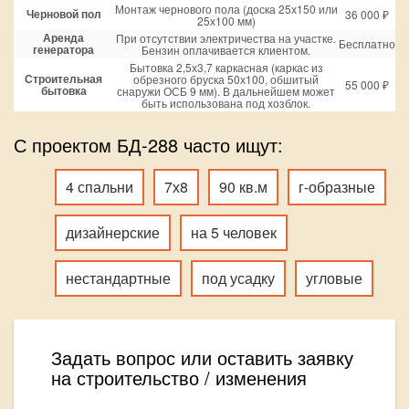
Монтаж чернового пола (доска 25х150 или
Черновой пол
36 000 ₽
25х100 мм)
Аренда
При отсутствии электричества на участке.
Бесплатно
генератора
Бензин оплачивается клиентом.
Бытовка 2,5х3,7 каркасная (каркас из
Строительная
обрезного бруска 50х100, обшитый
55 000 ₽
бытовка
снаружи ОСБ 9 мм). В дальнейшем может
быть использована под хозблок.
С проектом БД-288 часто ищут:
4 спальни
7х8
90 кв.м
г-образные
дизайнерские
на 5 человек
нестандартные
под усадку
угловые
Задать вопрос или оставить заявку
на строительство / изменения