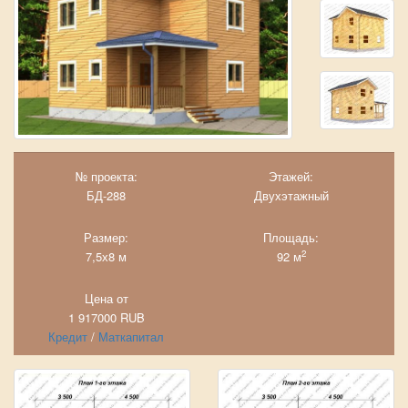
№ проекта:
Этажей:
БД-288
Двухэтажный
Размер:
Площадь:
2
7,5х8 м
92 м
Цена от
1 917000
RUB
Кредит
/
Маткапитал