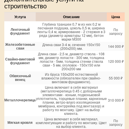
строительство
Услуга
Описание
Цена
Глубина траншеи 0,7 м из них 0,2 м
песчаная подушка, цоколь 0,5 м, ширина
Ленточный
По
ленты 0,4 м, армирование - 2 стержня в 3
фундамент
запросу
ряда (диаметр арматуры 12 мм), бетон
марки М300
Железобетонные
Длина сваи 3-4 м, сечение 150х150
144 000 ₽
сваи
(200х200) мм.
Длина сваи - 2,5 м, диаметр ствола - 108
мм, диаметр лопасти - 300 мм, толщина
Свайно-винтовой
лопасти - 5мм, толщина стенки ствола
120 000 ₽
фундамент
сваи - 5 мм, оголовок - 150х150 или
200х200 мм
Из бруса 150х200 естественной
Обвязочный
влажности (обязателен при свайно-
55 000 ₽
венец
винтовом фундаменте).
Цена включает в себя материал
(металлочерепица 0.45 с доборными
элементами - коньки, подконьковой
уплотнитель, торцевые планки, карнизные
Металлочерепица
310 000 ₽
планки, ветро-влаго изоляционная
мембрана, контррейка под вентзазор) и
работу по монтажу. Цвет на выбор
клиента.
Цена включает в себя материал,
По
Мягкая кровля
комплектующие и работу по монтажу. Цвет
запросу
на выбор клиента.