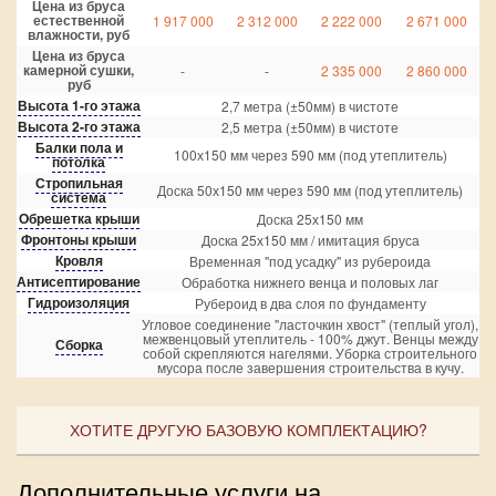
Цена из бруса
естественной
1 917 000
2 312 000
2 222 000
2 671 000
влажности, руб
Цена из бруса
камерной сушки,
-
-
2 335 000
2 860 000
руб
Высота 1-го этажа
2,7 метра (±50мм) в чистоте
Высота 2-го этажа
2,5 метра (±50мм) в чистоте
Балки пола и
100х150 мм через 590 мм (под утеплитель)
потолка
Стропильная
Доска 50х150 мм через 590 мм (под утеплитель)
система
Обрешетка крыши
Доска 25х150 мм
Фронтоны крыши
Доска 25х150 мм / имитация бруса
Кровля
Временная "под усадку" из рубероида
Антисептирование
Обработка нижнего венца и половых лаг
Гидроизоляция
Рубероид в два слоя по фундаменту
Угловое соединение "ласточкин хвост" (теплый угол),
межвенцовый утеплитель - 100% джут. Венцы между
Сборка
собой скрепляются нагелями. Уборка строительного
мусора после завершения строительства в кучу.
ХОТИТЕ ДРУГУЮ БАЗОВУЮ КОМПЛЕКТАЦИЮ?
Дополнительные услуги на