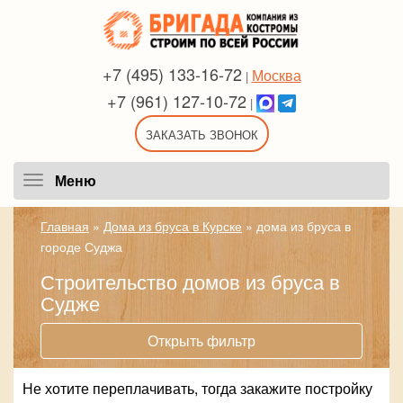
+7 (495) 133-16-72
Москва
|
+7 (961) 127-10-72
|
ЗАКАЗАТЬ ЗВОНОК
Меню
Меню
Главная
»
Дома из бруса в Курске
»
дома из бруса в
городе Суджа
Строительство домов из бруса в
Судже
Открыть фильтр
Не хотите переплачивать, тогда закажите постройку