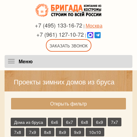
+7 (495) 133-16-72
Москва
|
+7 (961) 127-10-72
|
ЗАКАЗАТЬ ЗВОНОК
Меню
Меню
Проекты зимних домов из бруса
Открыть фильтр
Дома из бруса
6х6
6х7
6х8
6х9
7х7
7х8
7х9
8х8
8х9
9х9
10х10