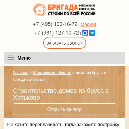
+7 (495) 133-16-72
Москва
|
+7 (961) 127-10-72
|
ЗАКАЗАТЬ ЗВОНОК
Меню
Меню
Главная
»
Московская область
»
дома из бруса в
городе Хотьково
Строительство домов из бруса в
Хотьково
Открыть фильтр
Не хотите переплачивать, тогда закажите постройку