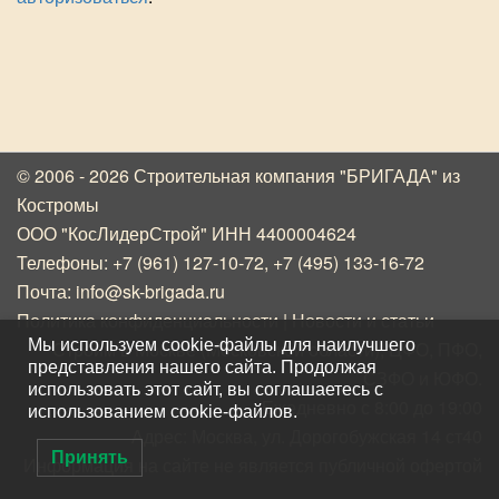
© 2006 - 2026 Строительная компания "БРИГАДА"
из
Костромы
ООО "КосЛидерСтрой" ИНН 4400004624
Телефоны:
+7 (961) 127-10-72
,
+7 (495) 133-16-72
Почта:
info@sk-brigada.ru
Политика конфиденциальности
|
Новости и статьи
Мы используем cookie-файлы для наилучшего
Строим в Москве (Московской области), ЦФО, ПФО,
представления нашего сайта. Продолжая
СЗФО и ЮФО.
использовать этот сайт, вы соглашаетесь с
Ежедневно с 8:00 до 19:00
использованием cookie-файлов.
Адрес: Москва, ул. Дорогобужская 14 ст40
Принять
Информация на сайте не является публичной офертой