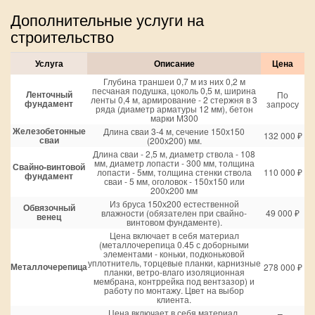
Дополнительные услуги на
строительство
Услуга
Описание
Цена
Глубина траншеи 0,7 м из них 0,2 м
песчаная подушка, цоколь 0,5 м, ширина
Ленточный
По
ленты 0,4 м, армирование - 2 стержня в 3
фундамент
запросу
ряда (диаметр арматуры 12 мм), бетон
марки М300
Железобетонные
Длина сваи 3-4 м, сечение 150х150
132 000 ₽
сваи
(200х200) мм.
Длина сваи - 2,5 м, диаметр ствола - 108
мм, диаметр лопасти - 300 мм, толщина
Свайно-винтовой
лопасти - 5мм, толщина стенки ствола
110 000 ₽
фундамент
сваи - 5 мм, оголовок - 150х150 или
200х200 мм
Из бруса 150х200 естественной
Обвязочный
влажности (обязателен при свайно-
49 000 ₽
венец
винтовом фундаменте).
Цена включает в себя материал
(металлочерепица 0.45 с доборными
элементами - коньки, подконьковой
уплотнитель, торцевые планки, карнизные
Металлочерепица
278 000 ₽
планки, ветро-влаго изоляционная
мембрана, контррейка под вентзазор) и
работу по монтажу. Цвет на выбор
клиента.
Цена включает в себя материал,