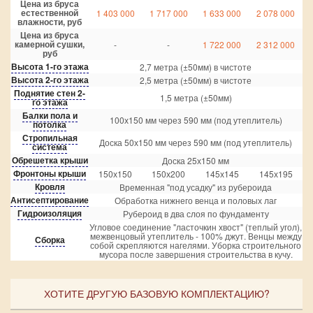
Цена из бруса
естественной
1 403 000
1 717 000
1 633 000
2 078 000
влажности, руб
Цена из бруса
камерной сушки,
-
-
1 722 000
2 312 000
руб
Высота 1-го этажа
2,7 метра (±50мм) в чистоте
Высота 2-го этажа
2,5 метра (±50мм) в чистоте
Поднятие стен 2-
1,5 метра (±50мм)
го этажа
Балки пола и
100х150 мм через 590 мм (под утеплитель)
потолка
Стропильная
Доска 50х150 мм через 590 мм (под утеплитель)
система
Обрешетка крыши
Доска 25х150 мм
Фронтоны крыши
150х150
150х200
145х145
145х195
Кровля
Временная "под усадку" из рубероида
Антисептирование
Обработка нижнего венца и половых лаг
Гидроизоляция
Рубероид в два слоя по фундаменту
Угловое соединение "ласточкин хвост" (теплый угол),
межвенцовый утеплитель - 100% джут. Венцы между
Сборка
собой скрепляются нагелями. Уборка строительного
мусора после завершения строительства в кучу.
ХОТИТЕ ДРУГУЮ БАЗОВУЮ КОМПЛЕКТАЦИЮ?