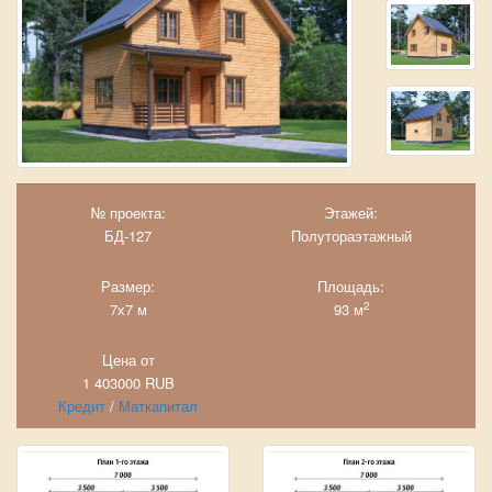
№ проекта:
Этажей:
БД-127
Полутораэтажный
Размер:
Площадь:
2
7х7 м
93 м
Цена от
1 403000
RUB
Кредит
/
Маткапитал