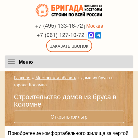
+7 (495) 133-16-72
Москва
|
+7 (961) 127-10-72
|
ЗАКАЗАТЬ ЗВОНОК
Меню
Меню
Главная
»
Московская область
»
дома из бруса в
городе Коломна
Строительство домов из бруса в
Коломне
Открыть фильтр
Приобретение комфортабельного жилища за чертой