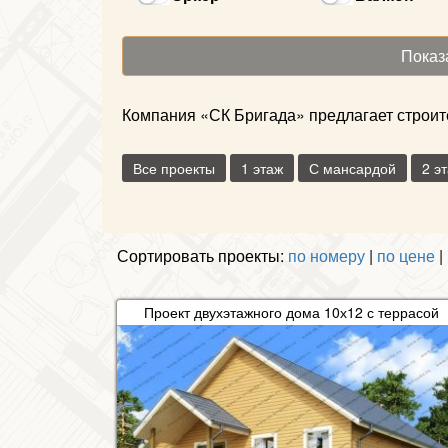
Компания «СК Бригада» предлагает строите
Все проекты
1 этаж
С мансардой
2 э
Сортировать проекты:
по номеру
|
по цене
|
Проект двухэтажного дома 10х12 с террасой