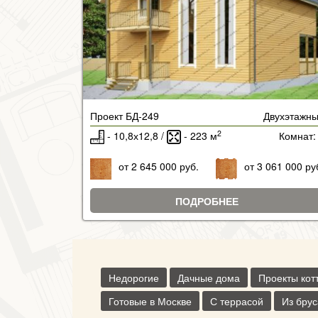
Проект БД-249
Двухэтажн
2
- 10,8х12,8 /
- 223 м
Комнат:
от 2 645 000 руб.
от 3 061 000 ру
ПОДРОБНЕЕ
Недорогие
Дачные дома
Проекты кот
Готовые в Москве
С террасой
Из брус