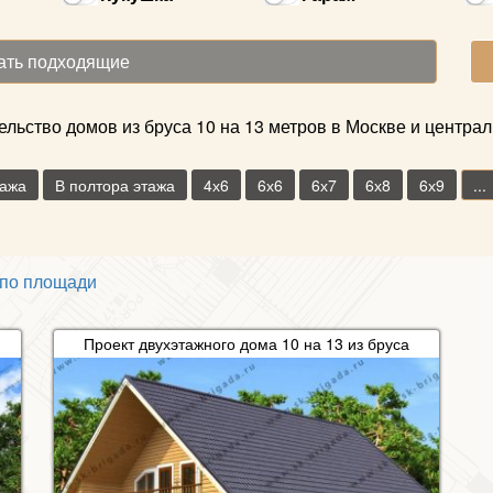
льство домов из бруса 10 на 13 метров в Москве и централ
тажа
В полтора этажа
4х6
6х6
6х7
6х8
6х9
...
по площади
Проект двухэтажного дома 10 на 13 из бруса