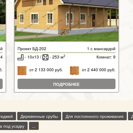
ый
Проект БД-202
1 с мансардой
2
 4
- 10х13 /
- 253 м
Комнат: 9
б.
от 2 133 000 руб.
от 2 440 000 руб.
ПОДРОБНЕЕ
теджей
Деревянные срубы
Для постоянного проживания
а под усадку
...