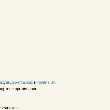
ах
,
видео-отзывах
и
группе ВК
фортное проживание.
средников