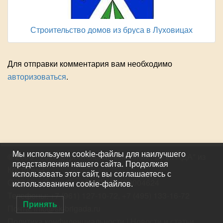
Строительство домов из бруса в Луховицах
Для отправки комментария вам необходимо
авторизоваться
.
Мы используем cookie-файлы для наилучшего
© 2006 - 2026 Строительная компания "БРИГАДА"
из
представления нашего сайта. Продолжая
Костромы
использовать этот сайт, вы соглашаетесь с
ООО "КосЛидерСтрой" ИНН 4400004624
использованием cookie-файлов.
Телефоны:
+7 (961) 127-10-72
,
+7 (495) 133-16-72
Принять
Почта:
info@sk-brigada.ru
Политика конфиденциальности
|
Новости и статьи