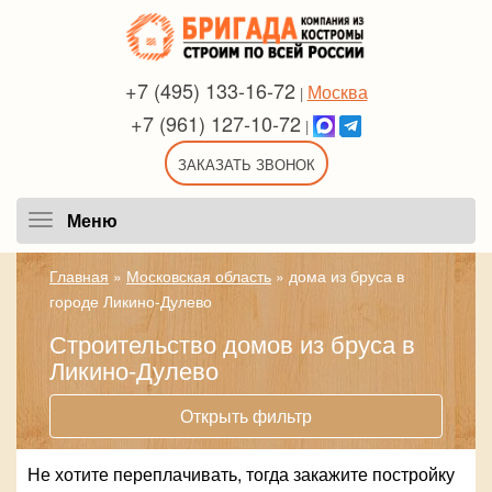
+7 (495) 133-16-72
Москва
|
+7 (961) 127-10-72
|
ЗАКАЗАТЬ ЗВОНОК
Меню
Меню
Главная
»
Московская область
»
дома из бруса в
городе Ликино-Дулево
Строительство домов из бруса в
Ликино-Дулево
Открыть фильтр
Не хотите переплачивать, тогда закажите постройку