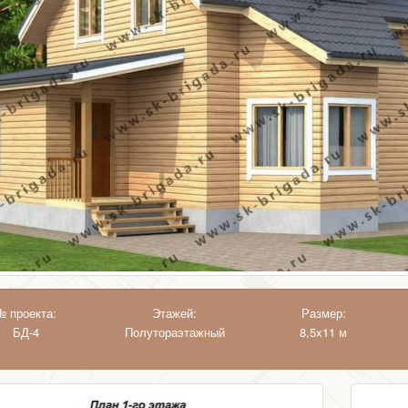
№ проекта:
Этажей:
Размер:
БД-4
Полутораэтажный
8,5х11 м