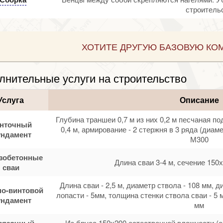
строительс
ХОТИТЕ ДРУГУЮ БАЗОВУЮ КО
лнительные услуги на строительство
Услуга
Описание
Глубина траншеи 0,7 м из них 0,2 м песчаная по
нточный
0,4 м, армирование - 2 стержня в 3 ряда (диам
ндамент
М300
зобетонные
Длина сваи 3-4 м, сечение 150х
сваи
Длина сваи - 2,5 м, диаметр ствола - 108 мм, 
о-винтовой
лопасти - 5мм, толщина стенки ствола сваи - 5 
ндамент
мм
вязочный
Из бруса 150х200 естественной влажности (