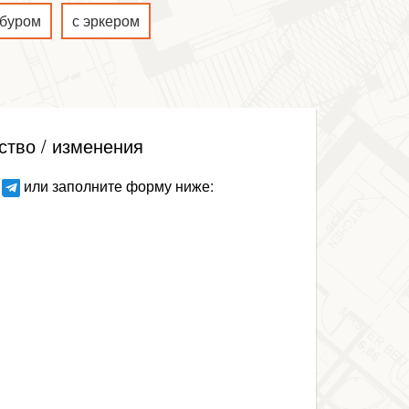
мбуром
с эркером
ство / изменения
или заполните форму ниже: