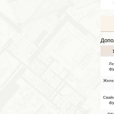
Допо
Ле
фу
Желе
Свайн
фу
Об