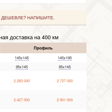
 ДЕШЕВЛЕ? НАПИШИТЕ.
ная доставка на 400 км
Профиль
145x145
145x195
95x145
95x145
2 283 000
2 727 000
2 427 000
2 901 000