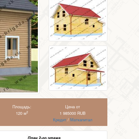
Площадь:
Цена от
2
120 м
1 985000
RUB
Кредит
/
Маткапитал