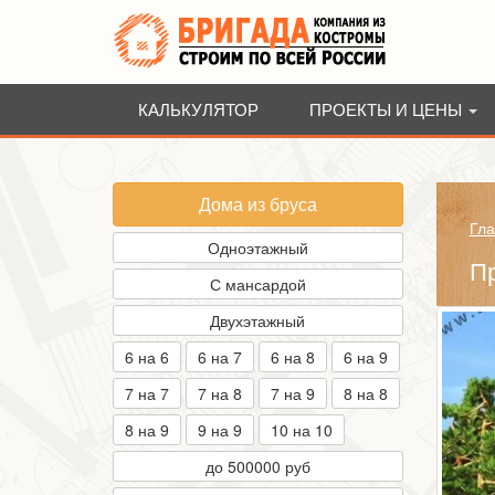
КАЛЬКУЛЯТОР
ПРОЕКТЫ И ЦЕНЫ
Дома из бруса
Гла
Одноэтажный
Пр
С мансардой
Двухэтажный
6 на 6
6 на 7
6 на 8
6 на 9
7 на 7
7 на 8
7 на 9
8 на 8
8 на 9
9 на 9
10 на 10
до 500000 руб