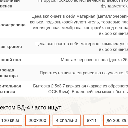
венец
фундаменте).
Цена включает в себя материал (металлочерепи
коньки, подконьковой уплотнитель, торцевые пла
лочерепица
изоляционная мембрана, контррейка под вентза
выбор клиента
Цена включает в себя материал, комплектующ
кая кровля
выбор клиента
новой пол
Монтаж чернового пола (доска 25
Аренда
При отсутствии электричества на участке. 
нератора
оительная
Бытовка 2,5х3,7 каркасная (каркас из обрезно
ытовка
ОСБ 9 мм). В дальнейшем может быть и
ектом БД-4 часто ищут:
120 кв.м
200х200
4 спальни
8х11
до 200 кв