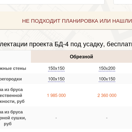
НЕ ПОДХОДИТ ПЛАНИРОВКА ИЛИ НАШЛИ
лектации проекта БД-4 под усадку, бесплат
Обрезной
жные стены
150x150
150x200
регородки
100x150
100x150
а из бруса
тественной
1 985 000
2 360 000
жности, руб
а из бруса
рной сушки,
-
-
руб