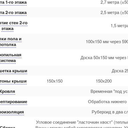
а 1-го этажа
2,7 метра (±5
а 2-го этажа
2,5 метра (±5
тие стен 2-го
1,5 метр
этажа
лки пола и
100х150 мм через 59
потолка
ропильная
Доска 50х150 мм через 
система
шетка крыши
Доска 2
тоны крыши
150х150
150х200
Кровля
Временная "под ус
ептирование
Обработка нижнего 
роизоляция
Рубероид в два с
Угловое соединение "ласточкин хвост" (теплы
Сборка
Венцы между собой скрепляются нагелями. У