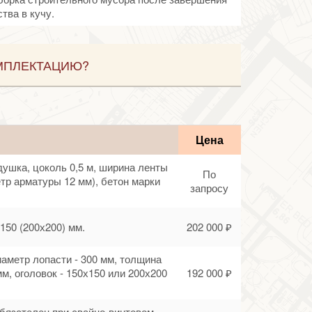
тва в кучу.
МПЛЕКТАЦИЮ?
Цена
душка, цоколь 0,5 м, ширина ленты
По
етр арматуры 12 мм), бетон марки
запросу
150 (200х200) мм.
202 000 ₽
диаметр лопасти - 300 мм, толщина
мм, оголовок - 150х150 или 200х200
192 000 ₽
обязателен при свайно-винтовом