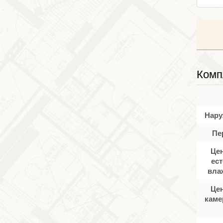
Комп
Нару
Пе
Цен
ес
вла
Цен
каме