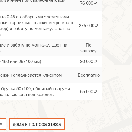
76 000 ₽
ца 0.45 с доборными элементами -
нки, карнизные планки, ветро-влаго
375 000 ₽
зор) и работу по монтажу. Цвет на
.
ие и работу по монтажу. Цвет на
По
.
запросу
х150 или 25х100 мм)
80 000 ₽
Бензин оплачивается клиентом.
Бесплатно
го бруска 50х100, обшитый снаружи
55 000 ₽
спользована под хозблок.
.м
дома в полтора этажа