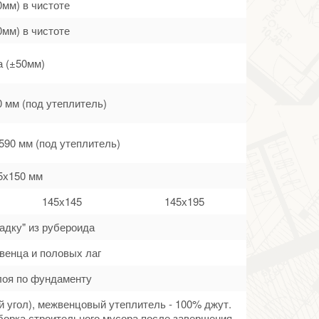
0мм) в чистоте
0мм) в чистоте
а (±50мм)
0 мм (под утеплитель)
590 мм (под утеплитель)
5х150 мм
145х145
145х195
адку" из рубероида
венца и половых лаг
лоя по фундаменту
й угол), межвенцовый утеплитель - 100% джут.
борка строительного мусора после завершения