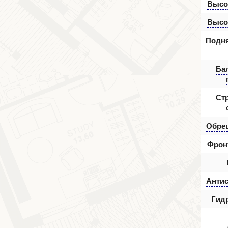
Высот
Высот
Подня
Ба
Ст
Обре
Фрон
Антис
Гид