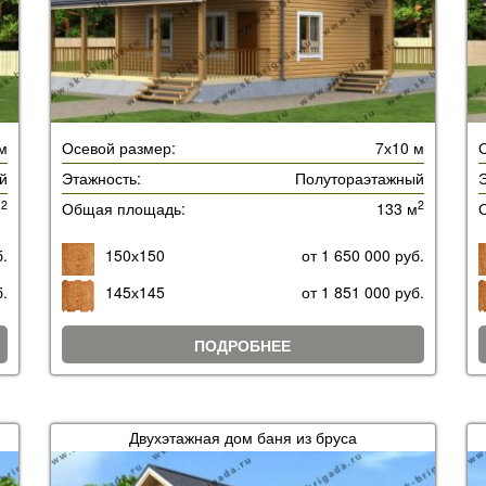
м
Осевой размер:
7х10 м
й
Этажность:
Полутораэтажный
Э
2
2
м
Общая площадь:
133 м
б.
150х150
от 1 650 000 руб.
б.
145х145
от 1 851 000 руб.
ПОДРОБНЕЕ
Двухэтажная дом баня из бруса