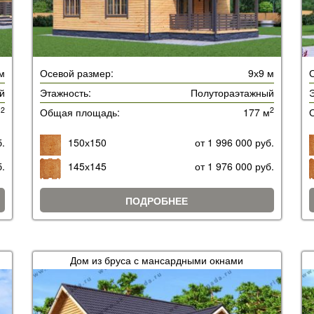
м
Осевой размер:
9х9 м
й
Этажность:
Полутораэтажный
Э
2
2
м
Общая площадь:
177 м
б.
150х150
от 1 996 000 руб.
б.
145х145
от 1 976 000 руб.
ПОДРОБНЕЕ
Дом из бруса с мансардными окнами