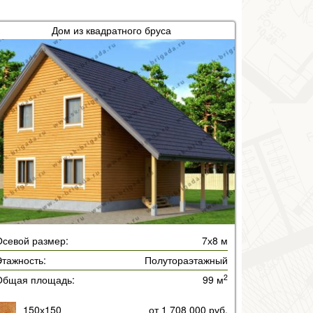
Дом из квадратного бруса
Осевой размер:
7х8 м
тажность:
Полутораэтажный
2
Общая площадь:
99 м
150х150
от 1 708 000 руб.