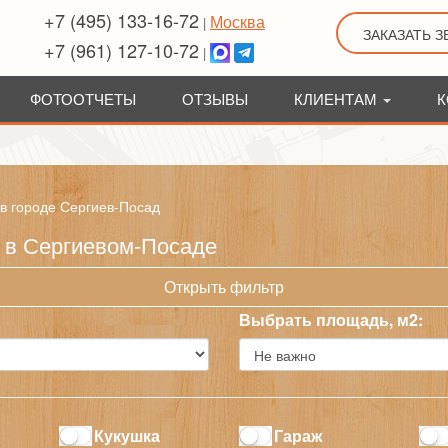
+7 (495) 133-16-72
Москва
|
ЗАКАЗАТЬ 
+7 (961) 127-10-72
|
ФОТООТЧЕТЫ
ОТЗЫВЫ
КЛИЕНТАМ
К
 в городе Сергиев-Посад
а в Сергиевом-Посаде
Открыть фильтр
Выбрать площадь, м2:
Кукушка
Гараж