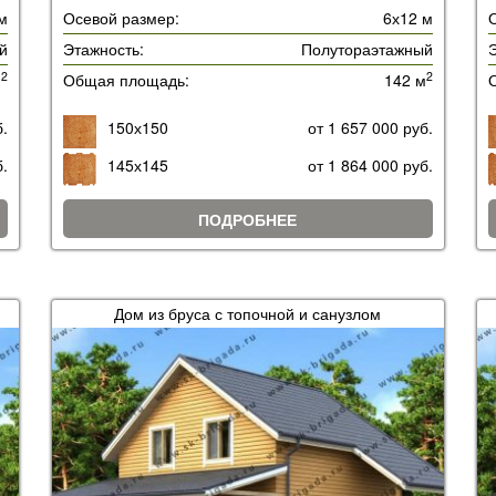
м
Осевой размер:
6х12 м
й
Этажность:
Полутораэтажный
Э
2
2
м
Общая площадь:
142 м
б.
150х150
от 1 657 000 руб.
б.
145х145
от 1 864 000 руб.
ПОДРОБНЕЕ
Дом из бруса с топочной и санузлом