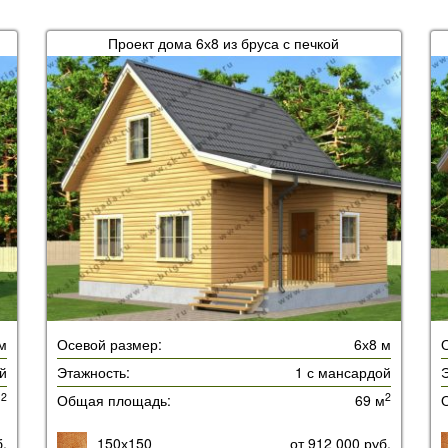
Проект дома 6х8 из бруса с печкой
м
Осевой размер:
6х8 м
й
Этажность:
1 с мансардой
Э
2
2
м
Общая площадь:
69 м
б.
150х150
от 912 000 руб.