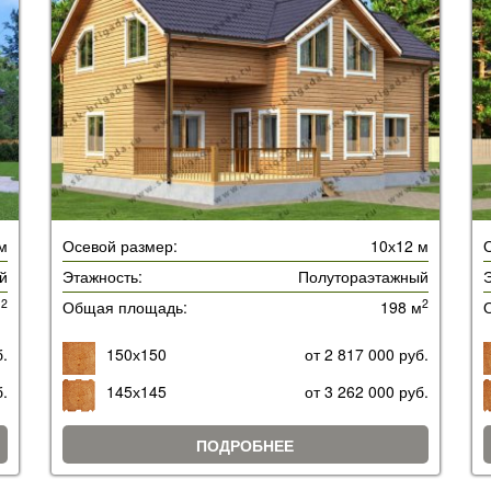
 м
Осевой размер:
10х12 м
й
Этажность:
Полутораэтажный
Э
2
2
м
Общая площадь:
198 м
б.
150х150
от 2 817 000 руб.
б.
145х145
от 3 262 000 руб.
ПОДРОБНЕЕ