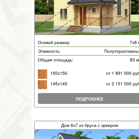
Осевой размер:
7х8 
Этажность:
Полутораэтажны
Общая площадь:
83 
150х150
от 1 891 000 ру
145х145
от 2 151 000 ру
ПОДРОБНЕЕ
Дом 6х7 из бруса с эркером