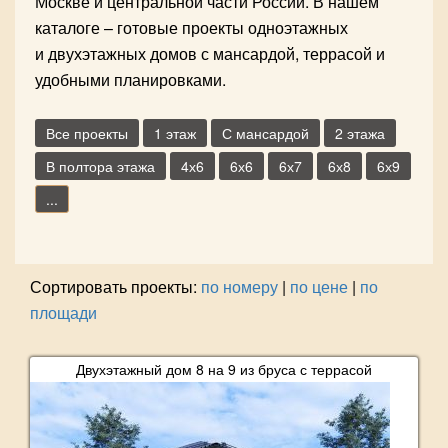
Москве и центральной части России. В нашем
каталоге – готовые проекты одноэтажных
и двухэтажных домов с мансардой, террасой и
удобными планировками.
Все проекты
1 этаж
С мансардой
2 этажа
В полтора этажа
4х6
6х6
6х7
6х8
6х9
...
Сортировать проекты:
по номеру
|
по цене
|
по
площади
Двухэтажный дом 8 на 9 из бруса с террасой