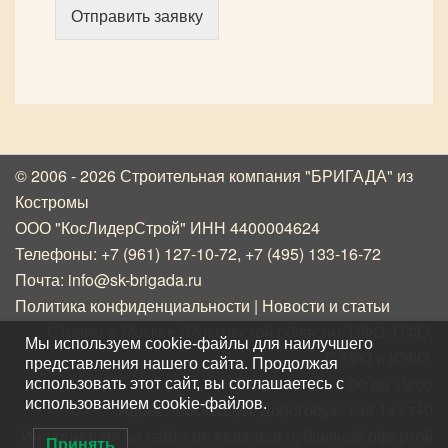
Отправить заявку
© 2006 - 2026 Строительная компания "БРИГАДА"
из
Костромы
ООО "КосЛидерСтрой" ИНН 4400004624
Телефоны:
+7 (961) 127-10-72
,
+7 (495) 133-16-72
Почта:
info@sk-brigada.ru
Политика конфиденциальности
|
Новости и статьи
Строим в Москве (Московской области), ЦФО, ПФО,
Мы используем cookie-файлы для наилучшего
СЗФО и ЮФО.
представления нашего сайта. Продолжая
Ежедневно с 8:00 до 19:00
использовать этот сайт, вы соглашаетесь с
использованием cookie-файлов.
Адрес: Москва, ул. Дорогобужская 14 ст40
Информация на сайте не является публичной офертой
Принять