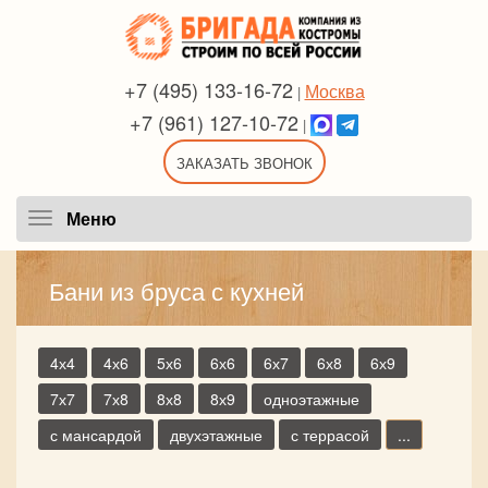
+7 (495) 133-16-72
Москва
|
+7 (961) 127-10-72
|
ЗАКАЗАТЬ ЗВОНОК
Меню
Меню
Бани из бруса с кухней
4х4
4х6
5х6
6х6
6х7
6х8
6х9
7х7
7х8
8х8
8х9
одноэтажные
с мансардой
двухэтажные
с террасой
...