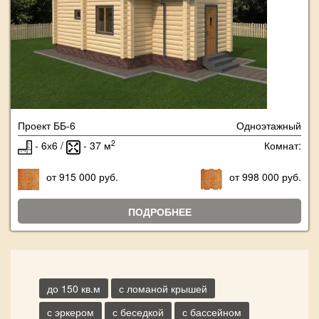
Проект ББ-6
Одноэтажный
2
- 6х6 /
- 37 м
Комнат:
от 915 000 руб.
от 998 000 руб.
ПОДРОБНЕЕ
до 150 кв.м
с ломаной крышей
с эркером
с беседкой
с бассейном