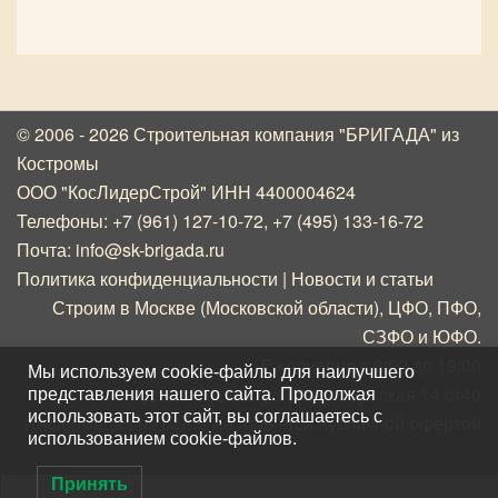
© 2006 - 2026 Строительная компания "БРИГАДА"
из
Костромы
ООО "КосЛидерСтрой" ИНН 4400004624
Телефоны:
+7 (961) 127-10-72
,
+7 (495) 133-16-72
Почта:
info@sk-brigada.ru
Политика конфиденциальности
|
Новости и статьи
Строим в Москве (Московской области), ЦФО, ПФО,
СЗФО и ЮФО.
Ежедневно с 8:00 до 19:00
Мы используем cookie-файлы для наилучшего
Адрес: Москва, ул. Дорогобужская 14 ст40
представления нашего сайта. Продолжая
использовать этот сайт, вы соглашаетесь с
Информация на сайте не является публичной офертой
использованием cookie-файлов.
Принять