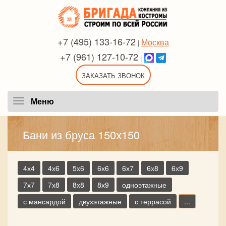
+7 (495) 133-16-72
Москва
|
+7 (961) 127-10-72
|
ЗАКАЗАТЬ ЗВОНОК
Меню
Меню
Бани из бруса 150х150
4х4
4х6
5х6
6х6
6х7
6х8
6х9
7х7
7х8
8х8
8х9
одноэтажные
с мансардой
двухэтажные
с террасой
...