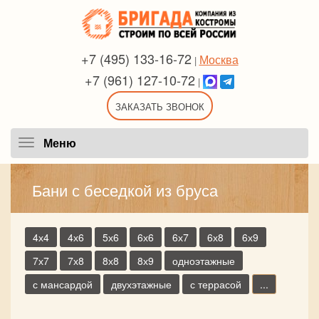
+7 (495) 133-16-72
Москва
|
+7 (961) 127-10-72
|
ЗАКАЗАТЬ ЗВОНОК
Меню
Меню
Бани с беседкой из бруса
4х4
4х6
5х6
6х6
6х7
6х8
6х9
7х7
7х8
8х8
8х9
одноэтажные
с мансардой
двухэтажные
с террасой
...