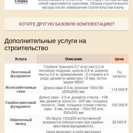
Сборка
собой скрепляются нагелями. Уборка строительного
мусора после завершения строительства в кучу.
ХОТИТЕ ДРУГУЮ БАЗОВУЮ КОМПЛЕКТАЦИЮ?
Дополнительные услуги на
строительство
Услуга
Описание
Цена
Глубина траншеи 0,7 м из них 0,2 м
песчаная подушка, цоколь 0,5 м, ширина
Ленточный
По
ленты 0,4 м, армирование - 2 стержня в 3
фундамент
запросу
ряда (диаметр арматуры 12 мм), бетон
марки М300
Железобетонные
Длина сваи 3-4 м, сечение 150х150
114 000 ₽
сваи
(200х200) мм.
Длина сваи - 2,5 м, диаметр ствола - 108
мм, диаметр лопасти - 300 мм, толщина
Свайно-винтовой
лопасти - 5мм, толщина стенки ствола
105 000 ₽
фундамент
сваи - 5 мм, оголовок - 150х150 или
200х200 мм
Из бруса 150х200 естественной
Обвязочный
влажности (обязателен при свайно-
32 000 ₽
венец
винтовом фундаменте).
Цена включает в себя материал