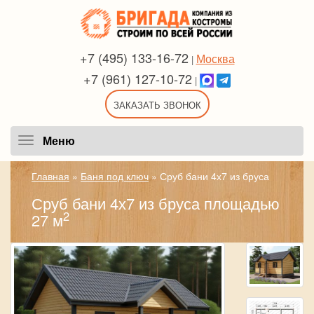
+7 (495) 133-16-72
Москва
|
+7 (961) 127-10-72
|
ЗАКАЗАТЬ ЗВОНОК
Меню
Меню
Главная
»
Баня под ключ
»
Сруб бани 4х7 из бруса
Сруб бани 4х7 из бруса площадью
2
27 м