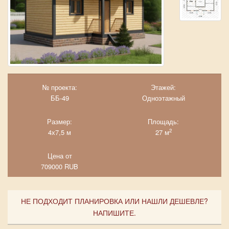
№ проекта:
Этажей:
ББ-49
Одноэтажный
Размер:
Площадь:
2
4х7,5 м
27 м
Цена от
709000
RUB
НЕ ПОДХОДИТ ПЛАНИРОВКА ИЛИ НАШЛИ ДЕШЕВЛЕ?
НАПИШИТЕ.