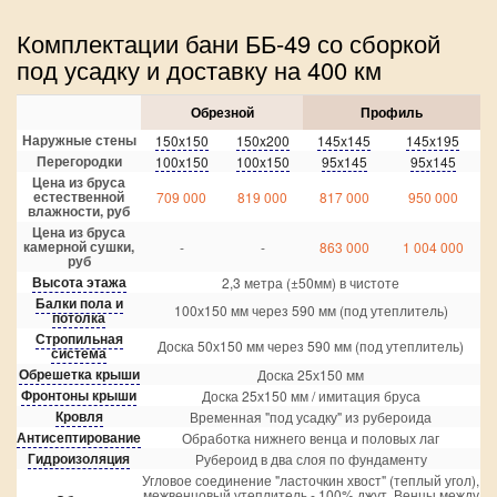
Комплектации бани ББ-49 со сборкой
под усадку и доставку на 400 км
Обрезной
Профиль
Наружные стены
150x150
150x200
145x145
145x195
Перегородки
100x150
100x150
95x145
95x145
Цена из бруса
естественной
709 000
819 000
817 000
950 000
влажности, руб
Цена из бруса
камерной сушки,
-
-
863 000
1 004 000
руб
Высота этажа
2,3 метра (±50мм) в чистоте
Балки пола и
100х150 мм через 590 мм (под утеплитель)
потолка
Стропильная
Доска 50х150 мм через 590 мм (под утеплитель)
система
Обрешетка крыши
Доска 25х150 мм
Фронтоны крыши
Доска 25х150 мм / имитация бруса
Кровля
Временная "под усадку" из рубероида
Антисептирование
Обработка нижнего венца и половых лаг
Гидроизоляция
Рубероид в два слоя по фундаменту
Угловое соединение "ласточкин хвост" (теплый угол),
межвенцовый утеплитель - 100% джут. Венцы между