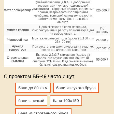
(металлочерепица 0.45 с доборными
элементами - коньки, подконьковой
уплотнитель, торцевые планки, карнизные
Металлочерепица
125 000 ₽
планки, ветро-влаго изоляционная
мембрана, контррейка под вентзазор) и
работу по монтажу. Цвет на выбор
клиента.
Цена включает в себя материал,
По
Мягкая кровля
комплектующие и работу по монтажу. Цвет
запросу
на выбор клиента.
Монтаж чернового пола (доска 25х150 или
Черновой пол
24 000 ₽
25х100 мм)
Аренда
При отсутствии электричества на участке.
Бесплатно
генератора
Бензин оплачивается клиентом.
Бытовка 2,5х3,7 каркасная (каркас из
Строительная
обрезного бруска 50х100, обшитый
55 000 ₽
бытовка
снаружи ОСБ 9 мм). В дальнейшем может
быть использована под хозблок.
С проектом ББ-49 часто ищут:
бани до 30 кв.м
бани из сухого бруса
бани с печкой
баня 100х150
баня из строганного бруса