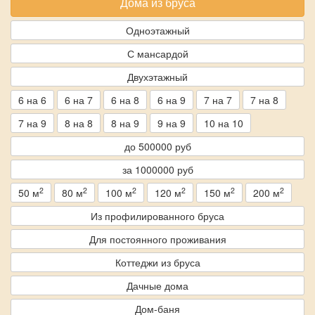
Дома из бруса
Одноэтажный
С мансардой
Двухэтажный
6 на 6
6 на 7
6 на 8
6 на 9
7 на 7
7 на 8
7 на 9
8 на 8
8 на 9
9 на 9
10 на 10
до 500000 руб
за 1000000 руб
2
2
2
2
2
2
50 м
80 м
100 м
120 м
150 м
200 м
Из профилированного бруса
Для постоянного проживания
Коттеджи из бруса
Дачные дома
Дом-баня