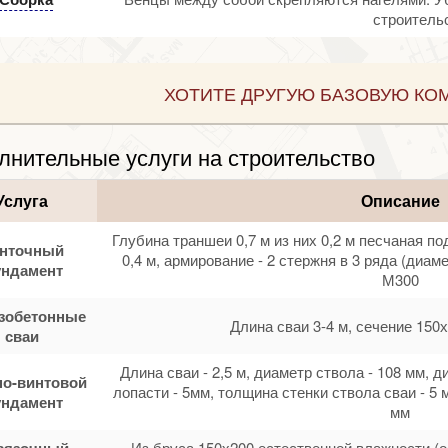
строительс
ХОТИТЕ ДРУГУЮ БАЗОВУЮ КО
лнительные услуги на строительство
Услуга
Описание
Глубина траншеи 0,7 м из них 0,2 м песчаная по
нточный
0,4 м, армирование - 2 стержня в 3 ряда (диам
ндамент
М300
зобетонные
Длина сваи 3-4 м, сечение 150х
сваи
Длина сваи - 2,5 м, диаметр ствола - 108 мм, 
о-винтовой
лопасти - 5мм, толщина стенки ствола сваи - 5 
ндамент
мм
вязочный
Из бруса 150х200 естественной влажности (