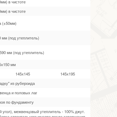
0мм) в чистоте
0мм) в чистоте
а (±50мм)
0 мм (под утеплитель)
590 мм (под утеплитель)
5х150 мм
145х145
145х195
адку" из рубероида
венца и половых лаг
лоя по фундаменту
й угол), межвенцовый утеплитель - 100% джут.
борка строительного мусора после завершения