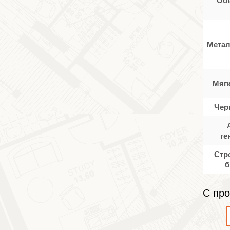
Метал
Мяг
Чер
ге
Стр
б
С про