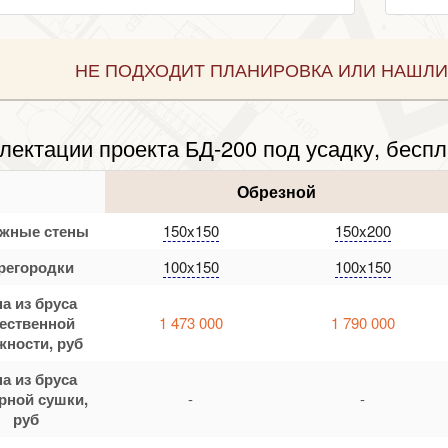
НЕ ПОДХОДИТ ПЛАНИРОВКА ИЛИ НАШЛИ
лектации проекта БД-200 под усадку, беспл
Обрезной
жные стены
150x150
150x200
регородки
100x150
100x150
а из бруса
тественной
1 473 000
1 790 000
жности, руб
а из бруса
рной сушки,
-
-
руб