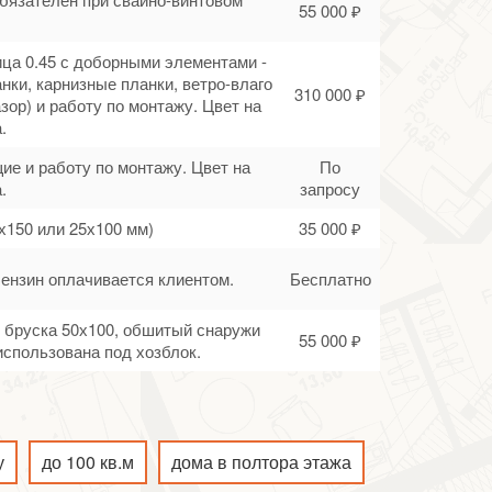
55 000 ₽
ца 0.45 с доборными элементами -
нки, карнизные планки, ветро-влаго
310 000 ₽
зор) и работу по монтажу. Цвет на
.
ие и работу по монтажу. Цвет на
По
.
запросу
х150 или 25х100 мм)
35 000 ₽
Бензин оплачивается клиентом.
Бесплатно
го бруска 50х100, обшитый снаружи
55 000 ₽
спользована под хозблок.
у
до 100 кв.м
дома в полтора этажа