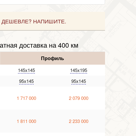
 ДЕШЕВЛЕ? НАПИШИТЕ.
атная доставка на 400 км
Профиль
145x145
145x195
95x145
95x145
1 717 000
2 079 000
1 811 000
2 233 000