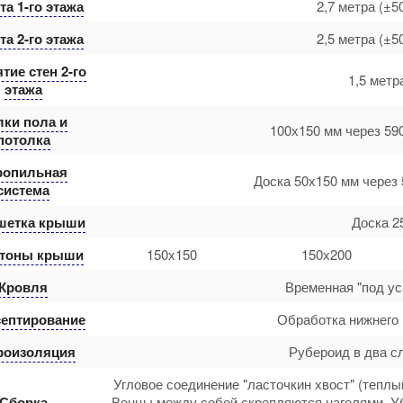
а 1-го этажа
2,7 метра (±5
а 2-го этажа
2,5 метра (±5
тие стен 2-го
1,5 метр
этажа
лки пола и
100х150 мм через 59
потолка
ропильная
Доска 50х150 мм через 
система
шетка крыши
Доска 2
тоны крыши
150х150
150х200
Кровля
Временная "под ус
ептирование
Обработка нижнего 
роизоляция
Рубероид в два с
Угловое соединение "ласточкин хвост" (теплы
Сборка
Венцы между собой скрепляются нагелями. У