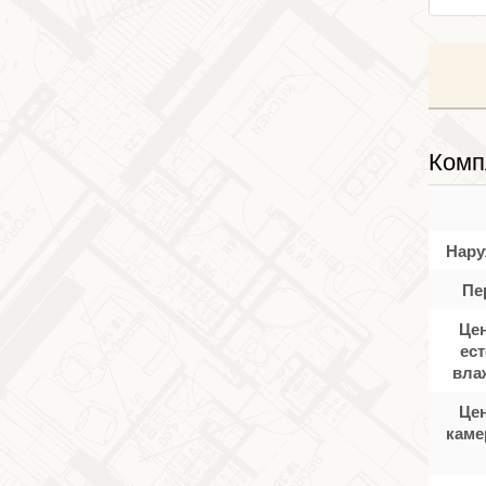
Комп
Нару
Пе
Цен
ес
вла
Цен
каме