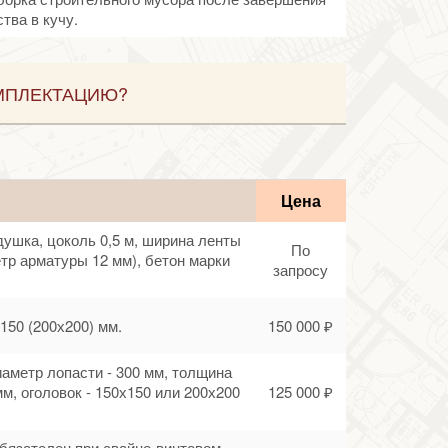
тва в кучу.
МПЛЕКТАЦИЮ?
Цена
душка, цоколь 0,5 м, ширина ленты
По
етр арматуры 12 мм), бетон марки
запросу
150 (200х200) мм.
150 000 ₽
диаметр лопасти - 300 мм, толщина
мм, оголовок - 150х150 или 200х200
125 000 ₽
обязателен при свайно-винтовом