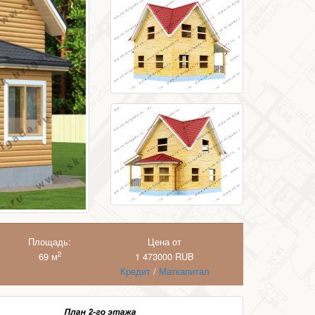
Площадь:
Цена от
2
69 м
1 473000
RUB
Кредит
/
Маткапитал