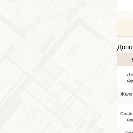
Допо
Ле
фу
Желе
Свайн
фу
Об