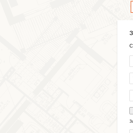
З
С
З