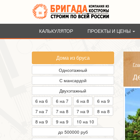
КАЛЬКУЛЯТОР
ПРОЕКТЫ И ЦЕНЫ
Дома из бруса
Гла
Одноэтажный
Д
С мансардой
Двухэтажный
6 на 6
6 на 7
6 на 8
6 на 9
7 на 7
7 на 8
7 на 9
8 на 8
8 на 9
9 на 9
10 на 10
до 500000 руб