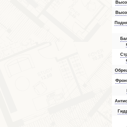
Высот
Высот
Подня
Ба
Ст
Обре
Фрон
Антис
Гид