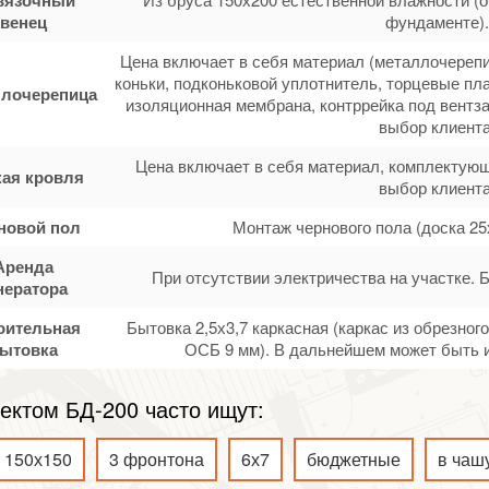
венец
фундаменте).
Цена включает в себя материал (металлочерепи
коньки, подконьковой уплотнитель, торцевые пла
лочерепица
изоляционная мембрана, контррейка под вентза
выбор клиента
Цена включает в себя материал, комплектующ
кая кровля
выбор клиента
новой пол
Монтаж чернового пола (доска 25
Аренда
При отсутствии электричества на участке. 
нератора
оительная
Бытовка 2,5х3,7 каркасная (каркас из обрезно
ытовка
ОСБ 9 мм). В дальнейшем может быть и
ектом БД-200 часто ищут:
150х150
3 фронтона
6х7
бюджетные
в чаш