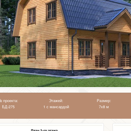
№ проекта:
Этажей:
Размер:
БД-275
1 с мансардой
7х8 м