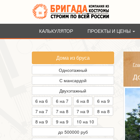
КАЛЬКУЛЯТОР
ПРОЕКТЫ И ЦЕНЫ
Дома из бруса
Гла
Одноэтажный
До
С мансардой
Двухэтажный
6 на 6
6 на 7
6 на 8
6 на 9
7 на 7
7 на 8
7 на 9
8 на 8
8 на 9
9 на 9
10 на 10
до 500000 руб