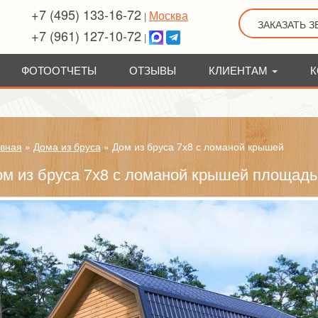
+7 (495) 133-16-72
Москва
|
ЗАКАЗАТЬ 
+7 (961) 127-10-72
|
ФОТООТЧЕТЫ
ОТЗЫВЫ
КЛИЕНТАМ
К
вная
»
Дома из бруса
»
Дом из бруса 7х8 с ломаной крышей
м из бруса 7х8 с ломаной крышей площадь