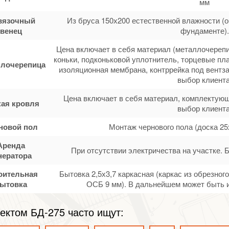
мм
вязочный
Из бруса 150х200 естественной влажности (
венец
фундаменте).
Цена включает в себя материал (металлочерепи
коньки, подконьковой уплотнитель, торцевые пла
лочерепица
изоляционная мембрана, контррейка под вентза
выбор клиента
Цена включает в себя материал, комплектующ
кая кровля
выбор клиента
новой пол
Монтаж чернового пола (доска 25
Аренда
При отсутствии электричества на участке. 
нератора
оительная
Бытовка 2,5х3,7 каркасная (каркас из обрезно
ытовка
ОСБ 9 мм). В дальнейшем может быть и
ектом БД-275 часто ищут: