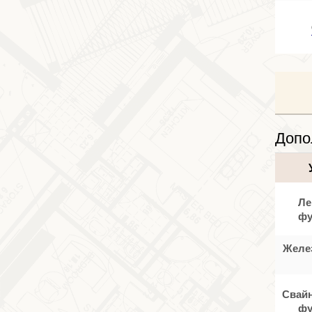
Допо
Ле
фу
Желе
Свайн
фу