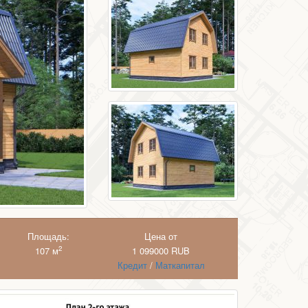
Площадь:
Цена от
2
107 м
1 099000
RUB
Кредит
/
Маткапитал