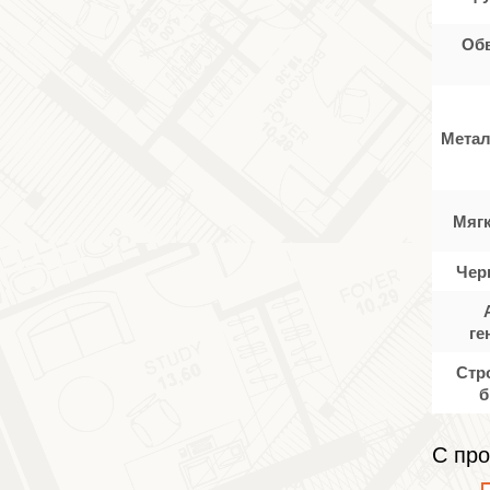
Об
Метал
Мяг
Чер
ге
Стр
б
С про