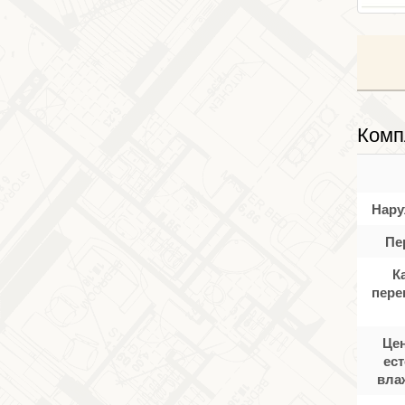
Комп
Нару
Пе
К
пере
Цен
ес
вла