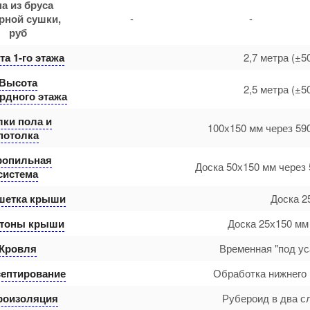
а из бруса
рной сушки,
-
-
руб
а 1-го этажа
2,7 метра (±5
Высота
2,5 метра (±5
рдного этажа
лки пола и
100х150 мм через 59
потолка
ропильная
Доска 50х150 мм через 
система
шетка крыши
Доска 2
тоны крыши
Доска 25х150 мм
Кровля
Временная "под ус
ептирование
Обработка нижнего 
роизоляция
Рубероид в два с