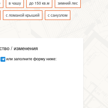
е
в чашу
до 150 кв.м
зимний лес
с ломаной крышей
с санузлом
ство / изменения
или заполните форму ниже: