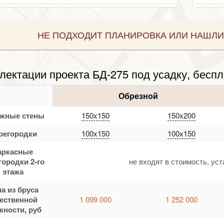
НЕ ПОДХОДИТ ПЛАНИРОВКА ИЛИ НАШЛИ
лектации проекта БД-275 под усадку, беспл
Обрезной
жные стены
150x150
150x200
регородки
100x150
100x150
аркасные
городки 2-го
не входят в стоимость, ус
этажа
а из бруса
тественной
1 099 000
1 252 000
жности, руб