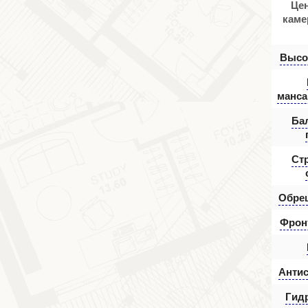
Цен
каме
Высот
манса
Ба
Ст
Обре
Фрон
Антис
Гид