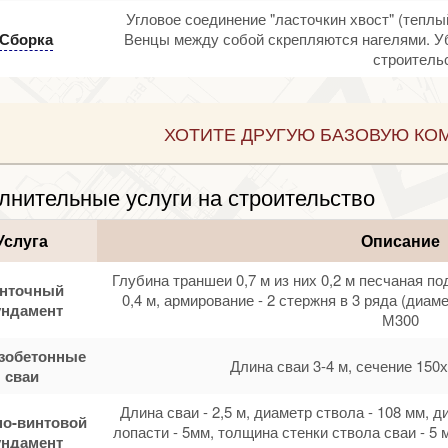
Угловое соединение "ласточкин хвост" (теплы
Сборка
Венцы между собой скрепляются нагелями. У
строительс
ХОТИТЕ ДРУГУЮ БАЗОВУЮ КО
лнительные услуги на строительство
Услуга
Описание
Глубина траншеи 0,7 м из них 0,2 м песчаная по
нточный
0,4 м, армирование - 2 стержня в 3 ряда (диам
ндамент
М300
зобетонные
Длина сваи 3-4 м, сечение 150х
сваи
Длина сваи - 2,5 м, диаметр ствола - 108 мм, 
о-винтовой
лопасти - 5мм, толщина стенки ствола сваи - 5 
ндамент