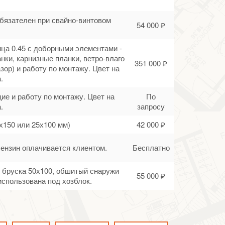
обязателен при свайно-винтовом
54 000 ₽
ца 0.45 с доборными элементами -
нки, карнизные планки, ветро-влаго
351 000 ₽
зор) и работу по монтажу. Цвет на
.
ие и работу по монтажу. Цвет на
По
.
запросу
х150 или 25х100 мм)
42 000 ₽
Бензин оплачивается клиентом.
Бесплатно
го бруска 50х100, обшитый снаружи
55 000 ₽
спользована под хозблок.