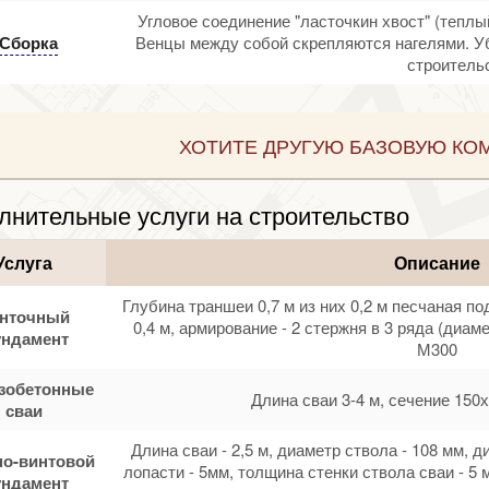
Угловое соединение "ласточкин хвост" (теплы
Сборка
Венцы между собой скрепляются нагелями. У
строительс
ХОТИТЕ ДРУГУЮ БАЗОВУЮ КО
лнительные услуги на строительство
Услуга
Описание
Глубина траншеи 0,7 м из них 0,2 м песчаная по
нточный
0,4 м, армирование - 2 стержня в 3 ряда (диам
ндамент
М300
зобетонные
Длина сваи 3-4 м, сечение 150х
сваи
Длина сваи - 2,5 м, диаметр ствола - 108 мм, 
о-винтовой
лопасти - 5мм, толщина стенки ствола сваи - 5 
ндамент