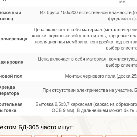
мм
вязочный
Из бруса 150х200 естественной влажности (
венец
фундаменте).
Цена включает в себя материал (металлочерепи
коньки, подконьковой уплотнитель, торцевые пла
лочерепица
изоляционная мембрана, контррейка под вентза
выбор клиента
Цена включает в себя материал, комплектующ
кая кровля
выбор клиента
новой пол
Монтаж чернового пола (доска 25
Аренда
При отсутствии электричества на участке. 
нератора
оительная
Бытовка 2,5х3,7 каркасная (каркас из обрезно
ытовка
ОСБ 9 мм). В дальнейшем может быть и
ектом БД-305 часто ищут: