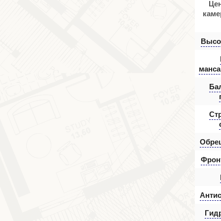
Цен
каме
Высот
манса
Ба
Ст
Обре
Фрон
Антис
Гид