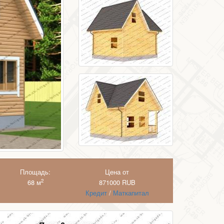
Площадь:
Цена от
2
68 м
871000
RUB
Кредит
/
Маткапитал