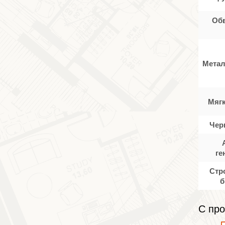
Об
Метал
Мяг
Чер
ге
Стр
б
С про