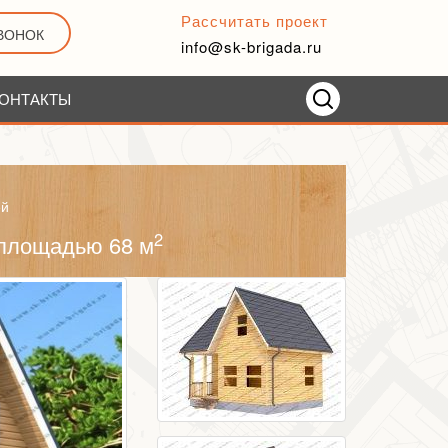
Рассчитать проект
ЗВОНОК
info@sk-brigada.ru
ОНТАКТЫ
ей
2
 площадью 68 м