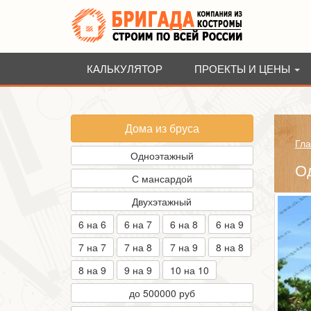
КАЛЬКУЛЯТОР
ПРОЕКТЫ И ЦЕНЫ
Дома из бруса
Гла
Одноэтажный
О
С мансардой
Двухэтажный
6 на 6
6 на 7
6 на 8
6 на 9
7 на 7
7 на 8
7 на 9
8 на 8
8 на 9
9 на 9
10 на 10
до 500000 руб