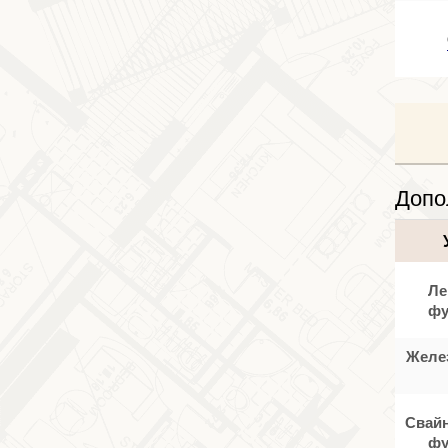
Допо
Ле
фу
Желе
Свайн
фу