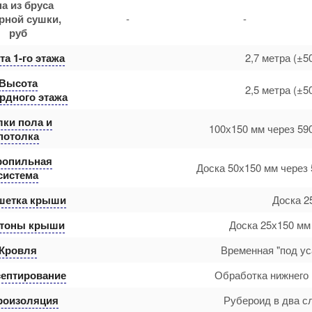
а из бруса
рной сушки,
-
-
руб
а 1-го этажа
2,7 метра (±5
Высота
2,5 метра (±5
рдного этажа
лки пола и
100х150 мм через 59
потолка
ропильная
Доска 50х150 мм через 
система
шетка крыши
Доска 2
тоны крыши
Доска 25х150 мм
Кровля
Временная "под ус
ептирование
Обработка нижнего 
роизоляция
Рубероид в два с