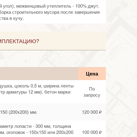
й угол), межвенцовый утеплитель - 100% джут.
борка строительного мусора после завершения
тва в кучу.
МПЛЕКТАЦИЮ?
Цена
душка, цоколь 0,5 м, ширина ленты
По
етр арматуры 12 мм), бетон марки
запросу
150 (200х200) мм.
120 000 ₽
диаметр лопасти - 300 мм, толщина
мм, оголовок - 150х150 или 200х200
100 000 ₽