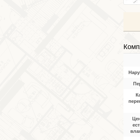
Комп
Нару
Пе
К
пере
Цен
ес
вла