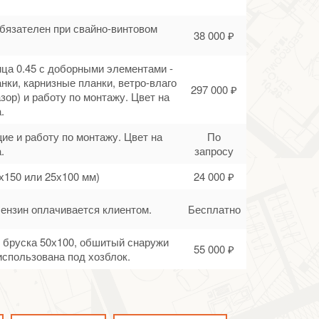
обязателен при свайно-винтовом
38 000 ₽
ца 0.45 с доборными элементами -
нки, карнизные планки, ветро-влаго
297 000 ₽
зор) и работу по монтажу. Цвет на
.
ие и работу по монтажу. Цвет на
По
.
запросу
х150 или 25х100 мм)
24 000 ₽
Бензин оплачивается клиентом.
Бесплатно
го бруска 50х100, обшитый снаружи
55 000 ₽
спользована под хозблок.