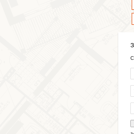
З
С
З