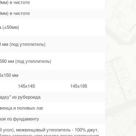
0мм) в чистоте
0мм) в чистоте
а (±50мм)
0 мм (под утеплитель)
590 мм (под утеплитель)
5х150 мм
145х145
145х195
адку" из рубероида
венца и половых лаг
лоя по фундаменту
й угол), межвенцовый утеплитель - 100% джут.
борка строительного мусора после завершения