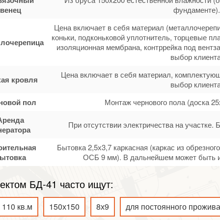
венец
фундаменте).
Цена включает в себя материал (металлочерепи
коньки, подконьковой уплотнитель, торцевые пла
лочерепица
изоляционная мембрана, контррейка под вентза
выбор клиента
Цена включает в себя материал, комплектующ
кая кровля
выбор клиента
новой пол
Монтаж чернового пола (доска 25
Аренда
При отсутствии электричества на участке. 
нератора
оительная
Бытовка 2,5х3,7 каркасная (каркас из обрезно
ытовка
ОСБ 9 мм). В дальнейшем может быть и
ектом БД-41 часто ищут:
110 кв.м
150х150
8х9
для постоянного прожив