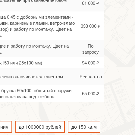
61 000 ₽
ца 0.45 с доборными элементами -
нки, карнизные планки, ветро-влаго
333 000 ₽
зор) и работу по монтажу. Цвет на
.
ие и работу по монтажу. Цвет на
По
.
запросу
х150 или 25х100 мм)
94 000 ₽
Бензин оплачивается клиентом.
Бесплатно
го бруска 50х100, обшитый снаружи
55 000 ₽
спользована под хозблок.
ания
до 1000000 рублей
до 150 кв.м