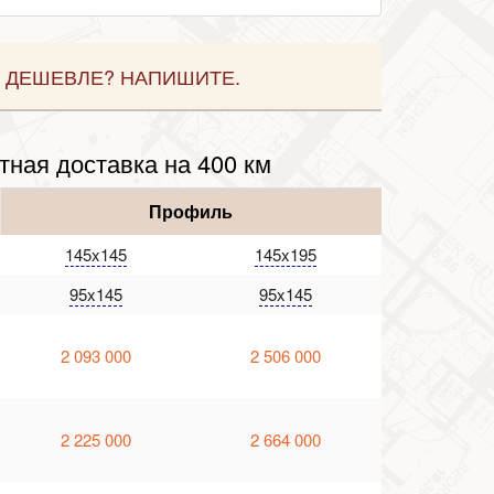
 ДЕШЕВЛЕ? НАПИШИТЕ.
тная доставка на 400 км
Профиль
145x145
145x195
95x145
95x145
2 093 000
2 506 000
2 225 000
2 664 000