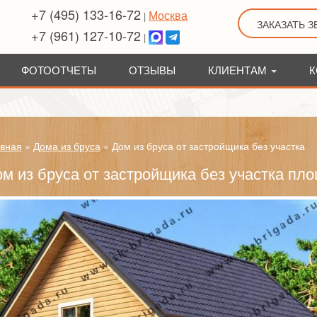
+7 (495) 133-16-72
Москва
|
ЗАКАЗАТЬ 
+7 (961) 127-10-72
|
ФОТООТЧЕТЫ
ОТЗЫВЫ
КЛИЕНТАМ
К
вная
»
Дома из бруса
»
Дом из бруса от застройщика без участка
м из бруса от застройщика без участка пл