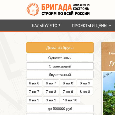
КАЛЬКУЛЯТОР
ПРОЕКТЫ И ЦЕНЫ
Дома из бруса
Гла
Одноэтажный
До
С мансардой
Двухэтажный
6 на 6
6 на 7
6 на 8
6 на 9
7 на 7
7 на 8
7 на 9
8 на 8
8 на 9
9 на 9
10 на 10
до 500000 руб