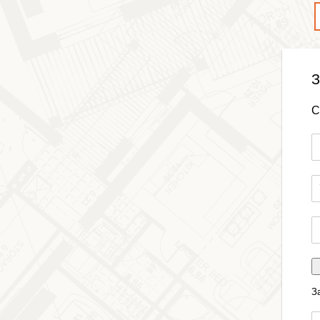
З
С
З