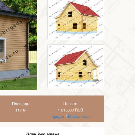
Площадь:
Цена от
2
117 м
1 815000
RUB
Кредит
/
Маткапитал