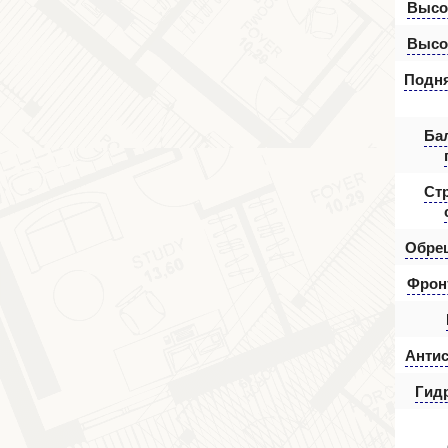
Высот
Высот
Подня
Ба
Ст
Обре
Фрон
Антис
Гид