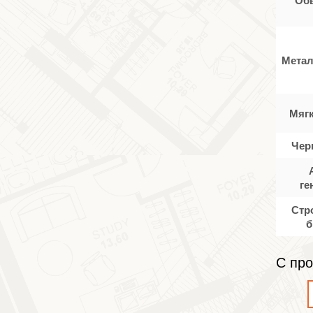
Метал
Мяг
Чер
ге
Стр
б
С про