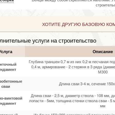
строительс
ХОТИТЕ ДРУГУЮ БАЗОВУЮ КО
лнительные услуги на строительство
Услуга
Описание
Глубина траншеи 0,7 м из них 0,2 м песчаная по
нточный
0,4 м, армирование - 2 стержня в 3 ряда (диам
ндамент
М300
зобетонные
Длина сваи 3-4 м, сечение 150х
сваи
Длина сваи - 2,5 м, диаметр ствола - 108 мм, 
о-винтовой
лопасти - 5мм, толщина стенки ствола сваи - 5 
ндамент
мм
вязочный
Из бруса 150х200 естественной влажности (