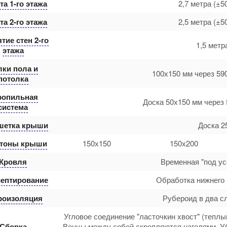
а 1-го этажа
2,7 метра (±5
а 2-го этажа
2,5 метра (±5
тие стен 2-го
1,5 метр
этажа
лки пола и
100х150 мм через 59
потолка
ропильная
Доска 50х150 мм через 
система
шетка крыши
Доска 2
тоны крыши
150х150
150х200
Кровля
Временная "под ус
ептирование
Обработка нижнего 
роизоляция
Рубероид в два с
Угловое соединение "ласточкин хвост" (теплы
Сборка
Венцы между собой скрепляются нагелями. У