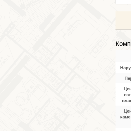
Комп
Нару
Пе
Цен
ес
вла
Цен
каме