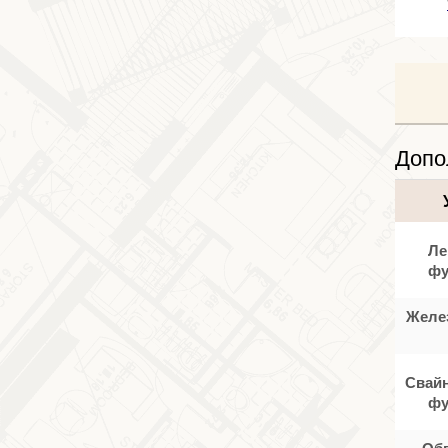
Допо
Ле
фу
Желе
Свайн
фу
Об