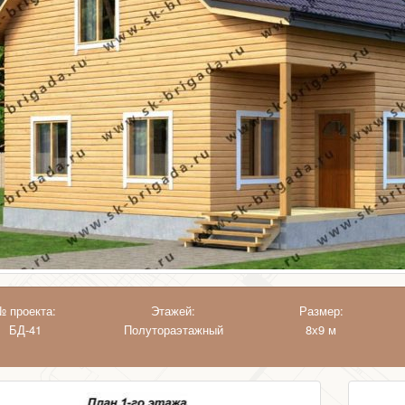
№ проекта:
Этажей:
Размер:
БД-41
Полутораэтажный
8х9 м