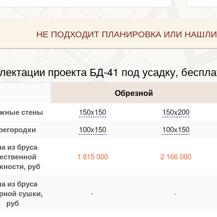
НЕ ПОДХОДИТ ПЛАНИРОВКА ИЛИ НАШЛИ
лектации проекта БД-41 под усадку, беспла
Обрезной
жные стены
150x150
150x200
регородки
100x150
100x150
а из бруса
тественной
1 815 000
2 166 000
жности, руб
а из бруса
рной сушки,
-
-
руб