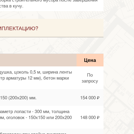
тва в кучу.
МПЛЕКТАЦИЮ?
Цена
душка, цоколь 0,5 м, ширина ленты
По
етр арматуры 12 мм), бетон марки
запросу
150 (200х200) мм.
154 000 ₽
диаметр лопасти - 300 мм, толщина
мм, оголовок - 150х150 или 200х200
148 000 ₽
обязателен при свайно-винтовом