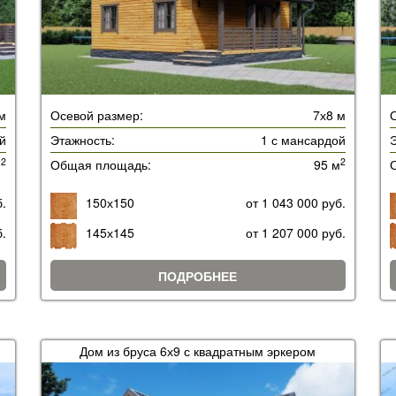
м
Осевой размер:
7х8 м
й
Этажность:
1 с мансардой
Э
2
2
м
Общая площадь:
95 м
б.
150х150
от 1 043 000 руб.
б.
145х145
от 1 207 000 руб.
ПОДРОБНЕЕ
Дом из бруса 6х9 с квадратным эркером