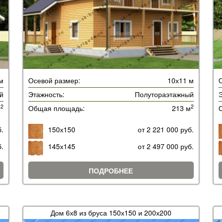
м
Осевой размер:
10х11 м
й
Этажность:
Полутораэтажный
Э
2
2
м
Общая площадь:
213 м
б.
150х150
от 2 221 000 руб.
б.
145х145
от 2 497 000 руб.
ПОДРОБНЕЕ
Дом 6х8 из бруса 150х150 и 200х200