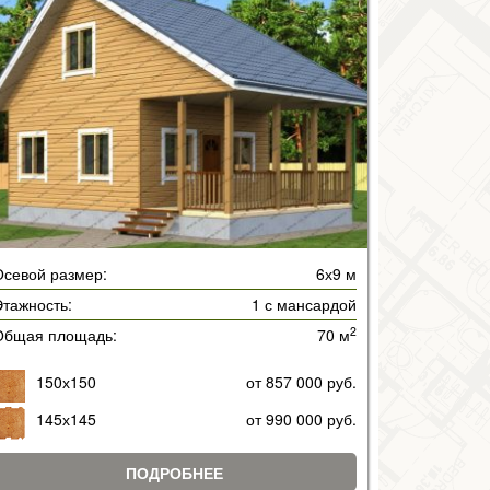
Осевой размер:
6х9 м
тажность:
1 с мансардой
2
Общая площадь:
70 м
150х150
от 857 000 руб.
145х145
от 990 000 руб.
ПОДРОБНЕЕ