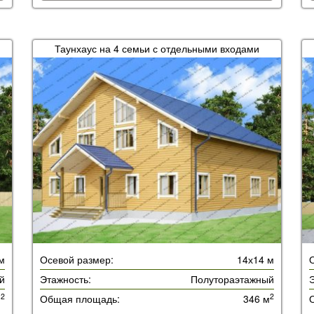
Таунхаус на 4 семьи с отдельными входами
м
Осевой размер:
14х14 м
й
Этажность:
Полутораэтажный
Э
2
2
м
Общая площадь:
346 м