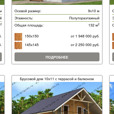
м
Осевой размер:
9х10 м
й
Этажность:
Полутораэтажный
Э
2
2
м
Общая площадь:
132 м
б.
150х150
от 1 948 000 руб.
б.
145х145
от 2 250 000 руб.
ПОДРОБНЕЕ
Брусовой дом 10х11 с террасой и балконом