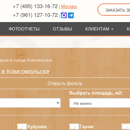
+7 (495) 133-16-72
Москва
|
ЗАКАЗАТЬ 
+7 (961) 127-10-72
|
ФОТООТЧЕТЫ
ОТЗЫВЫ
КЛИЕНТАМ
К
бруса в городе Комсомольск
а в Комсомольске
Открыть фильтр
Выбрать площадь, м2:
Кукушка
Гараж