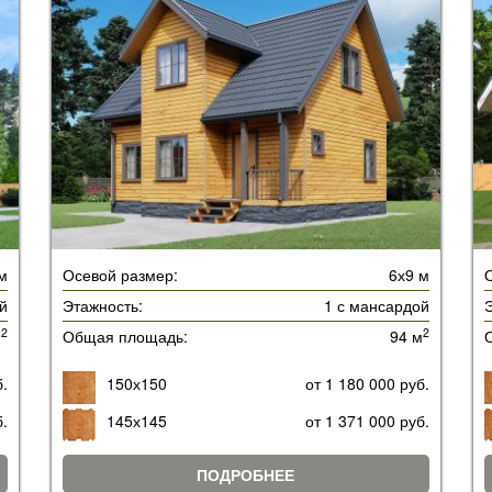
 м
Осевой размер:
6х9 м
й
Этажность:
1 с мансардой
Э
2
2
м
Общая площадь:
94 м
б.
150х150
от 1 180 000 руб.
б.
145х145
от 1 371 000 руб.
ПОДРОБНЕЕ