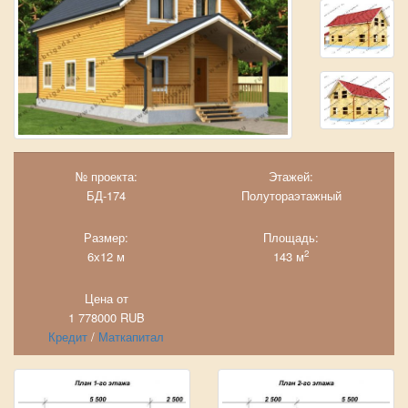
№ проекта:
Этажей:
БД-174
Полутораэтажный
Размер:
Площадь:
2
6х12 м
143 м
Цена от
1 778000
RUB
Кредит
/
Маткапитал