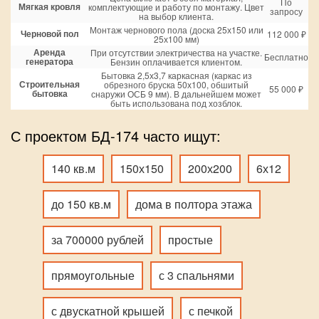
По
Мягкая кровля
комплектующие и работу по монтажу. Цвет
запросу
на выбор клиента.
Монтаж чернового пола (доска 25х150 или
Черновой пол
112 000 ₽
25х100 мм)
Аренда
При отсутствии электричества на участке.
Бесплатно
генератора
Бензин оплачивается клиентом.
Бытовка 2,5х3,7 каркасная (каркас из
Строительная
обрезного бруска 50х100, обшитый
55 000 ₽
бытовка
снаружи ОСБ 9 мм). В дальнейшем может
быть использована под хозблок.
С проектом БД-174 часто ищут:
140 кв.м
150х150
200х200
6х12
до 150 кв.м
дома в полтора этажа
за 700000 рублей
простые
прямоугольные
с 3 спальнями
с двускатной крышей
с печкой