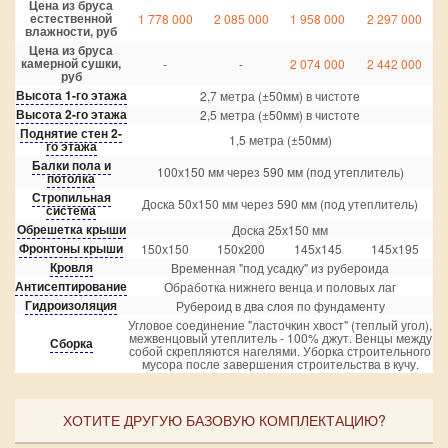
Цена из бруса
естественной
1 778 000
2 085 000
1 958 000
2 297 000
влажности, руб
Цена из бруса
камерной сушки,
-
-
2 074 000
2 442 000
руб
Высота 1-го этажа
2,7 метра (±50мм) в чистоте
Высота 2-го этажа
2,5 метра (±50мм) в чистоте
Поднятие стен 2-
1,5 метра (±50мм)
го этажа
Балки пола и
100х150 мм через 590 мм (под утеплитель)
потолка
Стропильная
Доска 50х150 мм через 590 мм (под утеплитель)
система
Обрешетка крыши
Доска 25х150 мм
Фронтоны крыши
150х150
150х200
145х145
145х195
Кровля
Временная "под усадку" из рубероида
Антисептирование
Обработка нижнего венца и половых лаг
Гидроизоляция
Рубероид в два слоя по фундаменту
Угловое соединение "ласточкин хвост" (теплый угол),
межвенцовый утеплитель - 100% джут. Венцы между
Сборка
собой скрепляются нагелями. Уборка строительного
мусора после завершения строительства в кучу.
ХОТИТЕ ДРУГУЮ БАЗОВУЮ КОМПЛЕКТАЦИЮ?