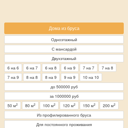
Дома из бруса
Одноэтажный
С мансардой
Двухэтажный
6 на 6
6 на 7
6 на 8
6 на 9
7 на 7
7 на 8
7 на 9
8 на 8
8 на 9
9 на 9
10 на 10
до 500000 руб
за 1000000 руб
2
2
2
2
2
2
50 м
80 м
100 м
120 м
150 м
200 м
Из профилированного бруса
Для постоянного проживания