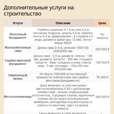
Дополнительные услуги на
строительство
Услуга
Описание
Цена
Глубина траншеи 0,7 м из них 0,2 м
песчаная подушка, цоколь 0,5 м, ширина
Ленточный
По
ленты 0,4 м, армирование - 2 стержня в 3
фундамент
запросу
ряда (диаметр арматуры 12 мм), бетон
марки М300
Железобетонные
Длина сваи 3-4 м, сечение 150х150
202 000 ₽
сваи
(200х200) мм.
Длина сваи - 2,5 м, диаметр ствола - 108
мм, диаметр лопасти - 300 мм, толщина
Свайно-винтовой
лопасти - 5мм, толщина стенки ствола
195 000 ₽
фундамент
сваи - 5 мм, оголовок - 150х150 или
200х200 мм
Из бруса 150х200 естественной
Обвязочный
влажности (обязателен при свайно-
76 000 ₽
венец
винтовом фундаменте).
Цена включает в себя материал
(металлочерепица 0.45 с доборными
элементами - коньки, подконьковой
уплотнитель, торцевые планки, карнизные
Металлочерепица
345 000 ₽
планки, ветро-влаго изоляционная
мембрана, контррейка под вентзазор) и
работу по монтажу. Цвет на выбор
клиента.
Цена включает в себя материал,