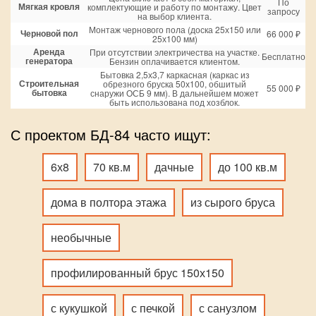
По
Мягкая кровля
комплектующие и работу по монтажу. Цвет
запросу
на выбор клиента.
Монтаж чернового пола (доска 25х150 или
Черновой пол
66 000 ₽
25х100 мм)
Аренда
При отсутствии электричества на участке.
Бесплатно
генератора
Бензин оплачивается клиентом.
Бытовка 2,5х3,7 каркасная (каркас из
Строительная
обрезного бруска 50х100, обшитый
55 000 ₽
бытовка
снаружи ОСБ 9 мм). В дальнейшем может
быть использована под хозблок.
С проектом БД-84 часто ищут:
6х8
70 кв.м
дачные
до 100 кв.м
дома в полтора этажа
из сырого бруса
необычные
профилированный брус 150х150
с кукушкой
с печкой
с санузлом