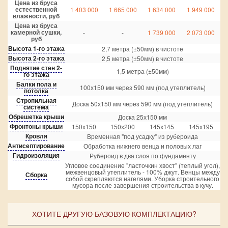
Цена из бруса
естественной
1 403 000
1 665 000
1 634 000
1 949 000
влажности, руб
Цена из бруса
камерной сушки,
-
-
1 739 000
2 073 000
руб
Высота 1-го этажа
2,7 метра (±50мм) в чистоте
Высота 2-го этажа
2,5 метра (±50мм) в чистоте
Поднятие стен 2-
1,5 метра (±50мм)
го этажа
Балки пола и
100х150 мм через 590 мм (под утеплитель)
потолка
Стропильная
Доска 50х150 мм через 590 мм (под утеплитель)
система
Обрешетка крыши
Доска 25х150 мм
Фронтоны крыши
150х150
150х200
145х145
145х195
Кровля
Временная "под усадку" из рубероида
Антисептирование
Обработка нижнего венца и половых лаг
Гидроизоляция
Рубероид в два слоя по фундаменту
Угловое соединение "ласточкин хвост" (теплый угол),
межвенцовый утеплитель - 100% джут. Венцы между
Сборка
собой скрепляются нагелями. Уборка строительного
мусора после завершения строительства в кучу.
ХОТИТЕ ДРУГУЮ БАЗОВУЮ КОМПЛЕКТАЦИЮ?