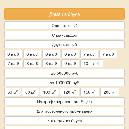
Дома из бруса
Одноэтажный
С мансардой
Двухэтажный
6 на 6
6 на 7
6 на 8
6 на 9
7 на 7
7 на 8
7 на 9
8 на 8
8 на 9
9 на 9
10 на 10
до 500000 руб
за 1000000 руб
2
2
2
2
2
2
50 м
80 м
100 м
120 м
150 м
200 м
Из профилированного бруса
Для постоянного проживания
Коттеджи из бруса