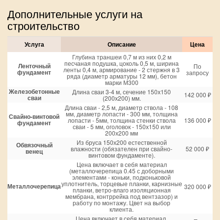
Дополнительные услуги на
строительство
Услуга
Описание
Цена
Глубина траншеи 0,7 м из них 0,2 м
песчаная подушка, цоколь 0,5 м, ширина
Ленточный
По
ленты 0,4 м, армирование - 2 стержня в 3
фундамент
запросу
ряда (диаметр арматуры 12 мм), бетон
марки М300
Железобетонные
Длина сваи 3-4 м, сечение 150х150
142 000 ₽
сваи
(200х200) мм.
Длина сваи - 2,5 м, диаметр ствола - 108
мм, диаметр лопасти - 300 мм, толщина
Свайно-винтовой
лопасти - 5мм, толщина стенки ствола
136 000 ₽
фундамент
сваи - 5 мм, оголовок - 150х150 или
200х200 мм
Из бруса 150х200 естественной
Обвязочный
влажности (обязателен при свайно-
52 000 ₽
венец
винтовом фундаменте).
Цена включает в себя материал
(металлочерепица 0.45 с доборными
элементами - коньки, подконьковой
уплотнитель, торцевые планки, карнизные
Металлочерепица
320 000 ₽
планки, ветро-влаго изоляционная
мембрана, контррейка под вентзазор) и
работу по монтажу. Цвет на выбор
клиента.
Цена включает в себя материал,