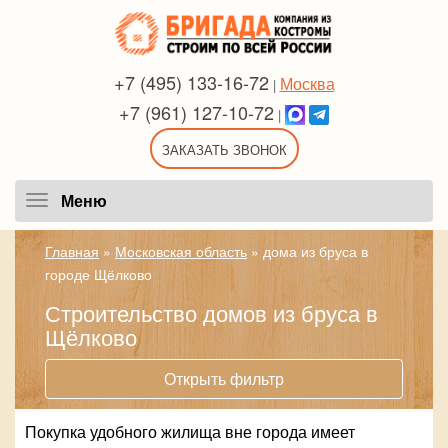
+7 (495) 133-16-72
Москва
|
+7 (961) 127-10-72
|
ЗАКАЗАТЬ ЗВОНОК
Меню
Меню
Главная
»
Московская область
»
дома из бруса в
городе Щёлково
Строительство домов из бруса в
Щёлково
Открыть фильтр
Покупка удобного жилища вне города имеет