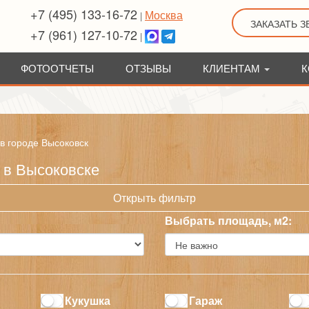
+7 (495) 133-16-72
Москва
|
ЗАКАЗАТЬ 
+7 (961) 127-10-72
|
ФОТООТЧЕТЫ
ОТЗЫВЫ
КЛИЕНТАМ
К
 в городе Высоковск
 в Высоковске
Открыть фильтр
Выбрать площадь, м2:
Кукушка
Гараж