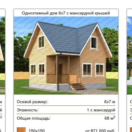
Одноэтажный дом 6х7 с мансардной крышей
м
Осевой размер:
6х7 м
й
Этажность:
1 с мансардой
Э
2
2
м
Общая площадь:
68 м
б.
150х150
от 871 000 руб.