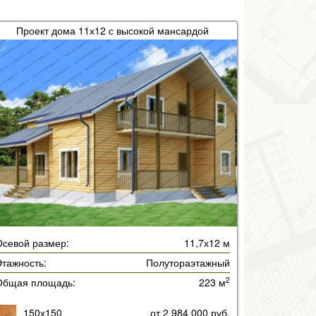
Проект дома 11х12 с высокой мансардой
Осевой размер:
11,7х12 м
тажность:
Полутораэтажный
2
Общая площадь:
223 м
150х150
от 2 984 000 руб.