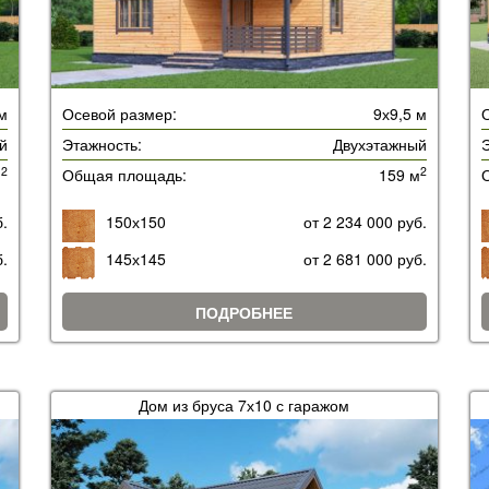
м
Осевой размер:
9х9,5 м
й
Этажность:
Двухэтажный
Э
2
2
м
Общая площадь:
159 м
б.
150х150
от 2 234 000 руб.
б.
145х145
от 2 681 000 руб.
ПОДРОБНЕЕ
Дом из бруса 7х10 с гаражом