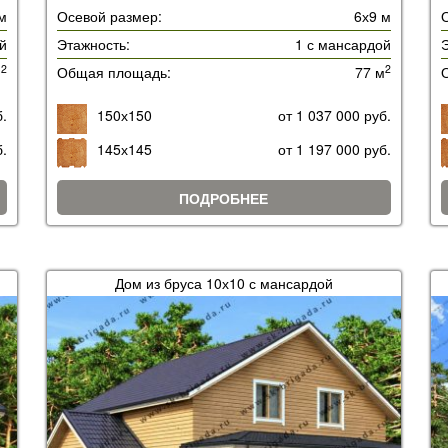
м
Осевой размер:
6х9 м
й
Этажность:
1 с мансардой
Э
2
2
м
Общая площадь:
77 м
б.
150х150
от 1 037 000 руб.
б.
145х145
от 1 197 000 руб.
ПОДРОБНЕЕ
Дом из бруса 10х10 с мансардой