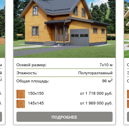
м
Осевой размер:
7х10 м
й
Этажность:
Полутораэтажный
Э
2
2
м
Общая площадь:
96 м
б.
150х150
от 1 718 000 руб.
б.
145х145
от 1 969 000 руб.
ПОДРОБНЕЕ