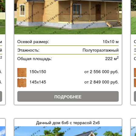
м
Осевой размер:
10х10 м
й
Этажность:
Полутораэтажный
Э
2
2
м
Общая площадь:
222 м
б.
150х150
от 2 556 000 руб.
б.
145х145
от 2 849 000 руб.
ПОДРОБНЕЕ
Дачный дом 6х6 с террасой 2х6