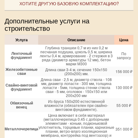
ХОТИТЕ ДРУГУЮ БАЗОВУЮ КОМПЛЕКТАЦИЮ?
Дополнительные услуги на
строительство
Услуга
Описание
Цена
Глубина траншеи 0,7 м из них 0,2 м
песчаная подушка, цоколь 0,5 м, ширина
Ленточный
По
ленты 0,4 м, армирование - 2 стержня в 3
фундамент
запросу
ряда (диаметр арматуры 12 мм), бетон
марки М300
Железобетонные
Длина сваи 3-4 м, сечение 150х150
156 000 ₽
сваи
(200х200) мм.
Длина сваи - 2,5 м, диаметр ствола - 108
мм, диаметр лопасти - 300 мм, толщина
Свайно-винтовой
лопасти - 5мм, толщина стенки ствола
130 000 ₽
фундамент
сваи - 5 мм, оголовок - 150х150 или
200х200 мм
Из бруса 150х200 естественной
Обвязочный
влажности (обязателен при свайно-
55 000 ₽
венец
винтовом фундаменте).
Цена включает в себя материал
(металлочерепица 0.45 с доборными
элементами - коньки, подконьковой
уплотнитель, торцевые планки, карнизные
Металлочерепица
351 000 ₽
планки, ветро-влаго изоляционная
мембрана, контррейка под вентзазор) и