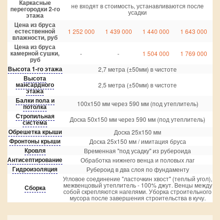
Каркасные
не входят в стоимость, устанавливаются после
перегородки 2-го
усадки
этажа
Цена из бруса
естественной
1 252 000
1 439 000
1 440 000
1 643 000
влажности, руб
Цена из бруса
камерной сушки,
-
-
1 504 000
1 769 000
руб
Высота 1-го этажа
2,7 метра (±50мм) в чистоте
Высота
мансардного
2,5 метра (±50мм) в чистоте
этажа
Балки пола и
100х150 мм через 590 мм (под утеплитель)
потолка
Стропильная
Доска 50х150 мм через 590 мм (под утеплитель)
система
Обрешетка крыши
Доска 25х150 мм
Фронтоны крыши
Доска 25х150 мм / имитация бруса
Кровля
Временная "под усадку" из рубероида
Антисептирование
Обработка нижнего венца и половых лаг
Гидроизоляция
Рубероид в два слоя по фундаменту
Угловое соединение "ласточкин хвост" (теплый угол),
межвенцовый утеплитель - 100% джут. Венцы между
Сборка
собой скрепляются нагелями. Уборка строительного
мусора после завершения строительства в кучу.