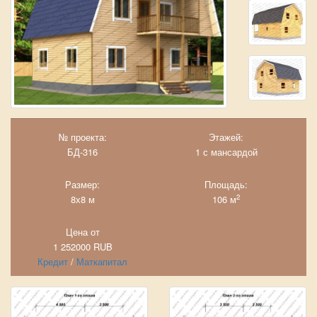
№ проекта:
Этажей:
БД-316
1 с мансардой
Размер:
Площадь:
2
8х8 м
106 м
Цена от
1 252000
RUB
Кредит
/
Маткапитал