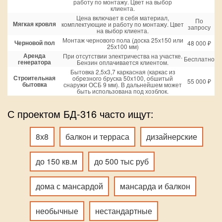
работу по монтажу. Цвет на выбор
клиента.
Цена включает в себя материал,
По
Мягкая кровля
комплектующие и работу по монтажу. Цвет
запросу
на выбор клиента.
Монтаж чернового пола (доска 25х150 или
Черновой пол
48 000 ₽
25х100 мм)
Аренда
При отсутствии электричества на участке.
Бесплатно
генератора
Бензин оплачивается клиентом.
Бытовка 2,5х3,7 каркасная (каркас из
Строительная
обрезного бруска 50х100, обшитый
55 000 ₽
бытовка
снаружи ОСБ 9 мм). В дальнейшем может
быть использована под хозблок.
С проектом БД-316 часто ищут:
8х8
балкон и терраса
дизайнерские
до 150 кв.м
до 500 тыс руб
дома с мансардой
мансарда и балкон
необычные
нестандартные