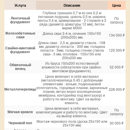
Услуга
Описание
Цена
Глубина траншеи 0,7 м из них 0,2 м
песчаная подушка, цоколь 0,5 м, ширина
Ленточный
По
ленты 0,4 м, армирование - 2 стержня в 3
фундамент
запросу
ряда (диаметр арматуры 12 мм), бетон
марки М300
Железобетонные
Длина сваи 3-4 м, сечение 150х150
134 000 ₽
сваи
(200х200) мм.
Длина сваи - 2,5 м, диаметр ствола - 108
мм, диаметр лопасти - 300 мм, толщина
Свайно-винтовой
лопасти - 5мм, толщина стенки ствола
125 000 ₽
фундамент
сваи - 5 мм, оголовок - 150х150 или
200х200 мм
Из бруса 150х200 естественной
Обвязочный
влажности (обязателен при свайно-
52 000 ₽
венец
винтовом фундаменте).
Цена включает в себя материал
(металлочерепица 0.45 с доборными
элементами - коньки, подконьковой
уплотнитель, торцевые планки, карнизные
Металлочерепица
228 000 ₽
планки, ветро-влаго изоляционная
мембрана, контррейка под вентзазор) и
работу по монтажу. Цвет на выбор
клиента.
Цена включает в себя материал,
По
Мягкая кровля
комплектующие и работу по монтажу. Цвет
запросу
на выбор клиента.
Монтаж чернового пола (доска 25х150 или
Черновой пол
30 000 ₽
25х100 мм)