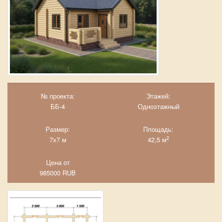
№ проекта:
Этажей:
ББ-4
Одноэтажный
Размер:
Площадь:
2
7х7 м
42,5 м
Цена от
985000
RUB