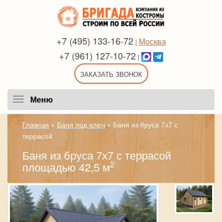
+7 (495) 133-16-72
Москва
|
+7 (961) 127-10-72
|
ЗАКАЗАТЬ ЗВОНОК
Меню
Меню
Главная
»
Баня под ключ
»
Баня из бруса 7х7 с
террасой
Баня из бруса 7х7 с террасой
2
площадью 42,5 м