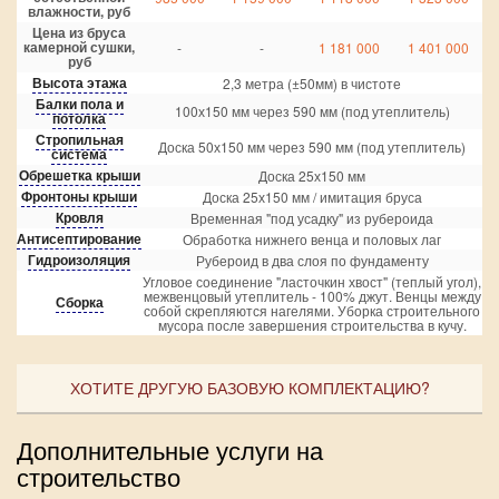
влажности, руб
Цена из бруса
камерной сушки,
-
-
1 181 000
1 401 000
руб
Высота этажа
2,3 метра (±50мм) в чистоте
Балки пола и
100х150 мм через 590 мм (под утеплитель)
потолка
Стропильная
Доска 50х150 мм через 590 мм (под утеплитель)
система
Обрешетка крыши
Доска 25х150 мм
Фронтоны крыши
Доска 25х150 мм / имитация бруса
Кровля
Временная "под усадку" из рубероида
Антисептирование
Обработка нижнего венца и половых лаг
Гидроизоляция
Рубероид в два слоя по фундаменту
Угловое соединение "ласточкин хвост" (теплый угол),
межвенцовый утеплитель - 100% джут. Венцы между
Сборка
собой скрепляются нагелями. Уборка строительного
мусора после завершения строительства в кучу.
ХОТИТЕ ДРУГУЮ БАЗОВУЮ КОМПЛЕКТАЦИЮ?
Дополнительные услуги на
строительство