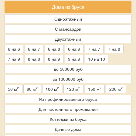
Дома из бруса
Одноэтажный
С мансардой
Двухэтажный
6 на 6
6 на 7
6 на 8
6 на 9
7 на 7
7 на 8
7 на 9
8 на 8
8 на 9
9 на 9
10 на 10
до 500000 руб
за 1000000 руб
2
2
2
2
2
2
50 м
80 м
100 м
120 м
150 м
200 м
Из профилированного бруса
Для постоянного проживания
Коттеджи из бруса
Дачные дома