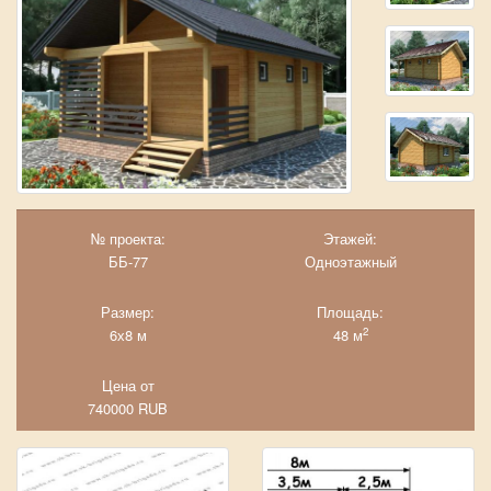
№ проекта:
Этажей:
ББ-77
Одноэтажный
Размер:
Площадь:
2
6х8 м
48 м
Цена от
740000
RUB