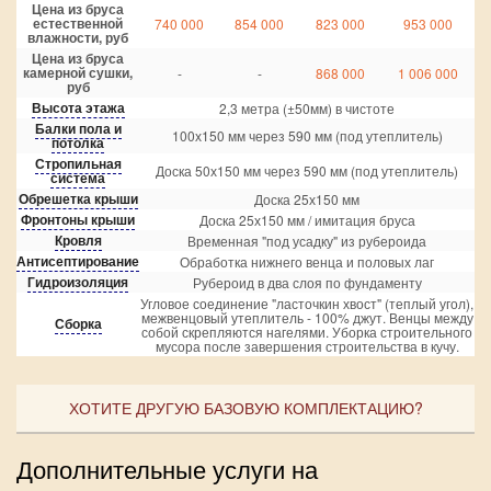
Цена из бруса
естественной
740 000
854 000
823 000
953 000
влажности, руб
Цена из бруса
камерной сушки,
-
-
868 000
1 006 000
руб
Высота этажа
2,3 метра (±50мм) в чистоте
Балки пола и
100х150 мм через 590 мм (под утеплитель)
потолка
Стропильная
Доска 50х150 мм через 590 мм (под утеплитель)
система
Обрешетка крыши
Доска 25х150 мм
Фронтоны крыши
Доска 25х150 мм / имитация бруса
Кровля
Временная "под усадку" из рубероида
Антисептирование
Обработка нижнего венца и половых лаг
Гидроизоляция
Рубероид в два слоя по фундаменту
Угловое соединение "ласточкин хвост" (теплый угол),
межвенцовый утеплитель - 100% джут. Венцы между
Сборка
собой скрепляются нагелями. Уборка строительного
мусора после завершения строительства в кучу.
ХОТИТЕ ДРУГУЮ БАЗОВУЮ КОМПЛЕКТАЦИЮ?
Дополнительные услуги на