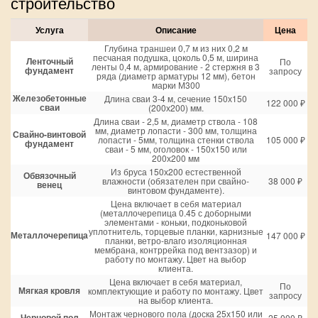
строительство
Услуга
Описание
Цена
Глубина траншеи 0,7 м из них 0,2 м
песчаная подушка, цоколь 0,5 м, ширина
Ленточный
По
ленты 0,4 м, армирование - 2 стержня в 3
фундамент
запросу
ряда (диаметр арматуры 12 мм), бетон
марки М300
Железобетонные
Длина сваи 3-4 м, сечение 150х150
122 000 ₽
сваи
(200х200) мм.
Длина сваи - 2,5 м, диаметр ствола - 108
мм, диаметр лопасти - 300 мм, толщина
Свайно-винтовой
лопасти - 5мм, толщина стенки ствола
105 000 ₽
фундамент
сваи - 5 мм, оголовок - 150х150 или
200х200 мм
Из бруса 150х200 естественной
Обвязочный
влажности (обязателен при свайно-
38 000 ₽
венец
винтовом фундаменте).
Цена включает в себя материал
(металлочерепица 0.45 с доборными
элементами - коньки, подконьковой
уплотнитель, торцевые планки, карнизные
Металлочерепица
147 000 ₽
планки, ветро-влаго изоляционная
мембрана, контррейка под вентзазор) и
работу по монтажу. Цвет на выбор
клиента.
Цена включает в себя материал,
По
Мягкая кровля
комплектующие и работу по монтажу. Цвет
запросу
на выбор клиента.
Монтаж чернового пола (доска 25х150 или
Черновой пол
25 000 ₽