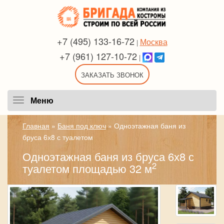
+7 (495) 133-16-72
Москва
|
+7 (961) 127-10-72
|
ЗАКАЗАТЬ ЗВОНОК
Меню
Меню
Главная
»
Баня под ключ
»
Одноэтажная баня из
бруса 6х8 с туалетом
Одноэтажная баня из бруса 6х8 с
2
туалетом площадью 32 м