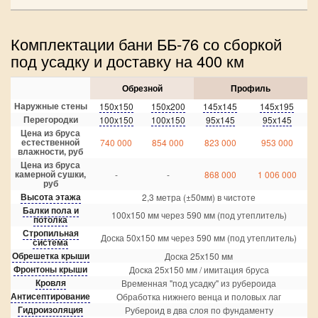
Комплектации бани ББ-76 со сборкой
под усадку и доставку на 400 км
Обрезной
Профиль
Наружные стены
150x150
150x200
145x145
145x195
Перегородки
100x150
100x150
95x145
95x145
Цена из бруса
естественной
740 000
854 000
823 000
953 000
влажности, руб
Цена из бруса
камерной сушки,
-
-
868 000
1 006 000
руб
Высота этажа
2,3 метра (±50мм) в чистоте
Балки пола и
100х150 мм через 590 мм (под утеплитель)
потолка
Стропильная
Доска 50х150 мм через 590 мм (под утеплитель)
система
Обрешетка крыши
Доска 25х150 мм
Фронтоны крыши
Доска 25х150 мм / имитация бруса
Кровля
Временная "под усадку" из рубероида
Антисептирование
Обработка нижнего венца и половых лаг
Гидроизоляция
Рубероид в два слоя по фундаменту