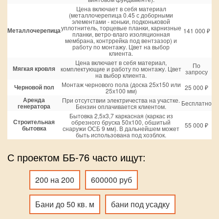
Цена включает в себя материал
(металлочерепица 0.45 с доборными
элементами - коньки, подконьковой
уплотнитель, торцевые планки, карнизные
Металлочерепица
141 000 ₽
планки, ветро-влаго изоляционная
мембрана, контррейка под вентзазор) и
работу по монтажу. Цвет на выбор
клиента.
Цена включает в себя материал,
По
Мягкая кровля
комплектующие и работу по монтажу. Цвет
запросу
на выбор клиента.
Монтаж чернового пола (доска 25х150 или
Черновой пол
25 000 ₽
25х100 мм)
Аренда
При отсутствии электричества на участке.
Бесплатно
генератора
Бензин оплачивается клиентом.
Бытовка 2,5х3,7 каркасная (каркас из
Строительная
обрезного бруска 50х100, обшитый
55 000 ₽
бытовка
снаружи ОСБ 9 мм). В дальнейшем может
быть использована под хозблок.
С проектом ББ-76 часто ищут:
200 на 200
600000 руб
Бани до 50 кв. м
бани под усадку