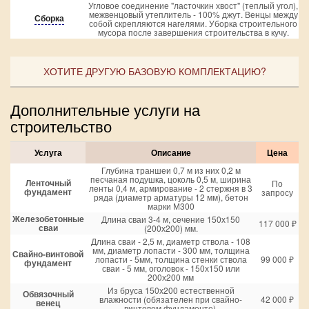
Угловое соединение "ласточкин хвост" (теплый угол),
межвенцовый утеплитель - 100% джут. Венцы между
Сборка
собой скрепляются нагелями. Уборка строительного
мусора после завершения строительства в кучу.
ХОТИТЕ ДРУГУЮ БАЗОВУЮ КОМПЛЕКТАЦИЮ?
Дополнительные услуги на
строительство
Услуга
Описание
Цена
Глубина траншеи 0,7 м из них 0,2 м
песчаная подушка, цоколь 0,5 м, ширина
Ленточный
По
ленты 0,4 м, армирование - 2 стержня в 3
фундамент
запросу
ряда (диаметр арматуры 12 мм), бетон
марки М300
Железобетонные
Длина сваи 3-4 м, сечение 150х150
117 000 ₽
сваи
(200х200) мм.
Длина сваи - 2,5 м, диаметр ствола - 108
мм, диаметр лопасти - 300 мм, толщина
Свайно-винтовой
лопасти - 5мм, толщина стенки ствола
99 000 ₽
фундамент
сваи - 5 мм, оголовок - 150х150 или
200х200 мм
Из бруса 150х200 естественной
Обвязочный
влажности (обязателен при свайно-
42 000 ₽
венец
винтовом фундаменте).