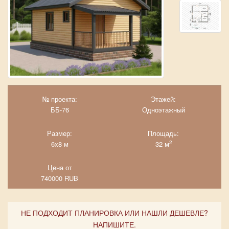
№ проекта:
Этажей:
ББ-76
Одноэтажный
Размер:
Площадь:
2
6х8 м
32 м
Цена от
740000
RUB
НЕ ПОДХОДИТ ПЛАНИРОВКА ИЛИ НАШЛИ ДЕШЕВЛЕ?
НАПИШИТЕ.