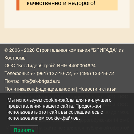
качественно и недорого!
© 2006 - 2026 Строительная компания "БРИГАДА"
из
Костромы
ООО "КосЛидерСтрой" ИНН 4400004624
Телефоны:
+7 (961) 127-10-72
,
+7 (495) 133-16-72
Почта:
info@sk-brigada.ru
Политика конфиденциальности
|
Новости и статьи
Строим в Москве (Московской области), ЦФО, ПФО,
Мы используем cookie-файлы для наилучшего
СЗФО и ЮФО.
представления нашего сайта. Продолжая
Ежедневно с 8:00 до 19:00
использовать этот сайт, вы соглашаетесь с
использованием cookie-файлов.
Адрес: Москва, ул. Дорогобужская 14 ст40
Информация на сайте не является публичной офертой
Принять