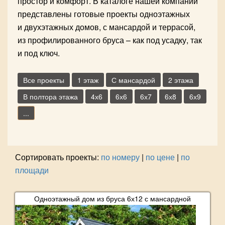
простор и комфорт. В каталоге нашей компании
представлены готовые проекты одноэтажных
и двухэтажных домов, с мансардой и террасой,
из профилированного бруса – как под усадку, так
и под ключ.
Все проекты
1 этаж
С мансардой
2 этажа
В полтора этажа
4х6
6х6
6х7
6х8
6х9
...
Сортировать проекты:
по номеру
|
по цене
|
по
площади
Одноэтажный дом из бруса 6х12 с мансардной