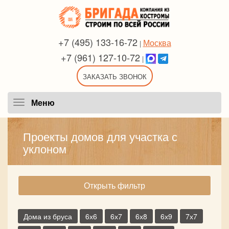
+7 (495) 133-16-72
Москва
|
+7 (961) 127-10-72
|
ЗАКАЗАТЬ ЗВОНОК
Меню
Меню
Проекты домов для участка с
уклоном
Открыть фильтр
Дома из бруса
6х6
6х7
6х8
6х9
7х7