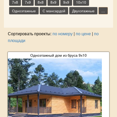
7х8
7х9
8х8
8х9
9х9
10х10
Одноэтажные
С мансардой
Двухэтажные
…
Сортировать проекты:
по номеру
|
по цене
|
по
площади
Одноэтажный дом из бруса 9х10