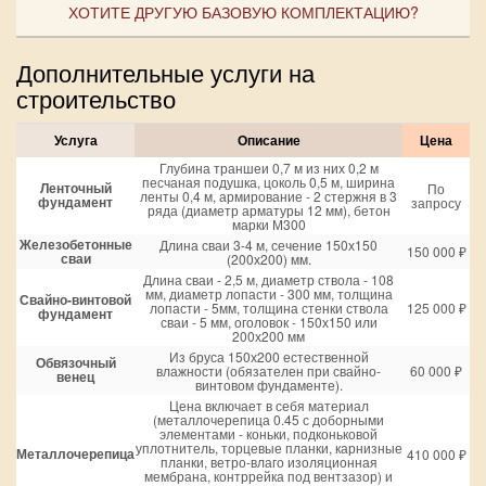
ХОТИТЕ ДРУГУЮ БАЗОВУЮ КОМПЛЕКТАЦИЮ?
Дополнительные услуги на
строительство
Услуга
Описание
Цена
Глубина траншеи 0,7 м из них 0,2 м
песчаная подушка, цоколь 0,5 м, ширина
Ленточный
По
ленты 0,4 м, армирование - 2 стержня в 3
фундамент
запросу
ряда (диаметр арматуры 12 мм), бетон
марки М300
Железобетонные
Длина сваи 3-4 м, сечение 150х150
150 000 ₽
сваи
(200х200) мм.
Длина сваи - 2,5 м, диаметр ствола - 108
мм, диаметр лопасти - 300 мм, толщина
Свайно-винтовой
лопасти - 5мм, толщина стенки ствола
125 000 ₽
фундамент
сваи - 5 мм, оголовок - 150х150 или
200х200 мм
Из бруса 150х200 естественной
Обвязочный
влажности (обязателен при свайно-
60 000 ₽
венец
винтовом фундаменте).
Цена включает в себя материал
(металлочерепица 0.45 с доборными
элементами - коньки, подконьковой
уплотнитель, торцевые планки, карнизные
Металлочерепица
410 000 ₽
планки, ветро-влаго изоляционная
мембрана, контррейка под вентзазор) и