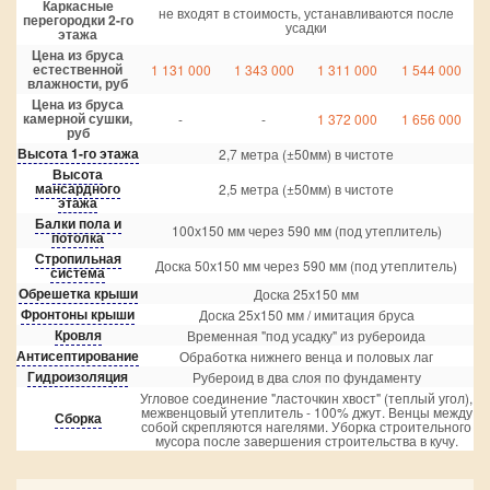
Каркасные
не входят в стоимость, устанавливаются после
перегородки 2-го
усадки
этажа
Цена из бруса
естественной
1 131 000
1 343 000
1 311 000
1 544 000
влажности, руб
Цена из бруса
камерной сушки,
-
-
1 372 000
1 656 000
руб
Высота 1-го этажа
2,7 метра (±50мм) в чистоте
Высота
мансардного
2,5 метра (±50мм) в чистоте
этажа
Балки пола и
100х150 мм через 590 мм (под утеплитель)
потолка
Стропильная
Доска 50х150 мм через 590 мм (под утеплитель)
система
Обрешетка крыши
Доска 25х150 мм
Фронтоны крыши
Доска 25х150 мм / имитация бруса
Кровля
Временная "под усадку" из рубероида
Антисептирование
Обработка нижнего венца и половых лаг
Гидроизоляция
Рубероид в два слоя по фундаменту
Угловое соединение "ласточкин хвост" (теплый угол),
межвенцовый утеплитель - 100% джут. Венцы между
Сборка
собой скрепляются нагелями. Уборка строительного
мусора после завершения строительства в кучу.