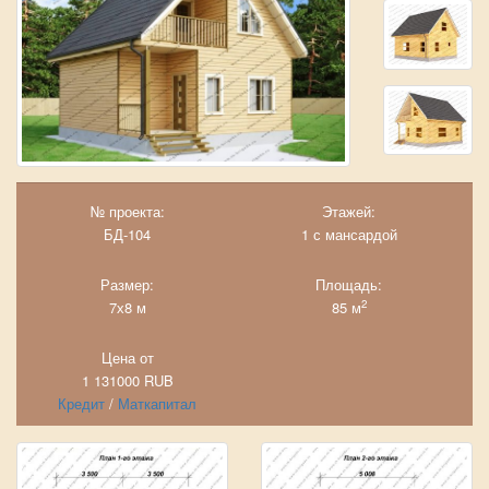
№ проекта:
Этажей:
БД-104
1 с мансардой
Размер:
Площадь:
2
7х8 м
85 м
Цена от
1 131000
RUB
Кредит
/
Маткапитал