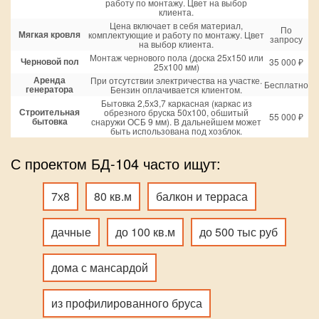
работу по монтажу. Цвет на выбор
клиента.
Цена включает в себя материал,
По
Мягкая кровля
комплектующие и работу по монтажу. Цвет
запросу
на выбор клиента.
Монтаж чернового пола (доска 25х150 или
Черновой пол
35 000 ₽
25х100 мм)
Аренда
При отсутствии электричества на участке.
Бесплатно
генератора
Бензин оплачивается клиентом.
Бытовка 2,5х3,7 каркасная (каркас из
Строительная
обрезного бруска 50х100, обшитый
55 000 ₽
бытовка
снаружи ОСБ 9 мм). В дальнейшем может
быть использована под хозблок.
С проектом БД-104 часто ищут:
7х8
80 кв.м
балкон и терраса
дачные
до 100 кв.м
до 500 тыс руб
дома с мансардой
из профилированного бруса