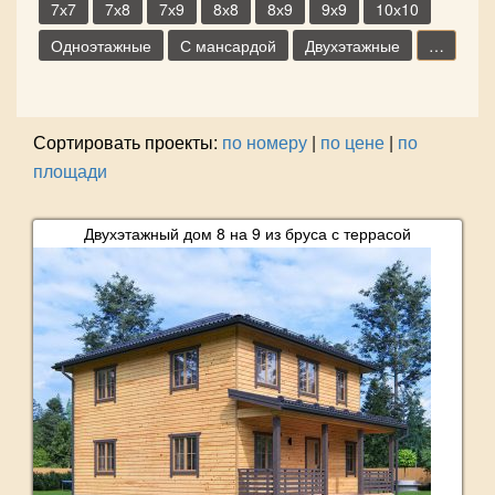
7х7
7х8
7х9
8х8
8х9
9х9
10х10
Одноэтажные
С мансардой
Двухэтажные
…
Сортировать проекты:
по номеру
|
по цене
|
по
площади
Двухэтажный дом 8 на 9 из бруса с террасой