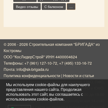
Видео отзывы
С балконом
…
© 2006 - 2026 Строительная компания "БРИГАДА"
из
Костромы
ООО "КосЛидерСтрой" ИНН 4400004624
Телефоны:
+7 (961) 127-10-72
,
+7 (495) 133-16-72
Почта:
info@sk-brigada.ru
Политика конфиденциальности
|
Новости и статьи
Строим в Москве (Московской области), ЦФО, ПФО,
Мы используем cookie-файлы для наилучшего
СЗФО и ЮФО.
представления нашего сайта. Продолжая
Ежедневно с 8:00 до 19:00
использовать этот сайт, вы соглашаетесь с
использованием cookie-файлов.
Адрес: Москва, ул. Дорогобужская 14 ст40
Информация на сайте не является публичной офертой