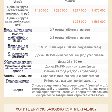
усадки
этажа
Цена из бруса
естественной
1 130 000
1 295 000
1 277 000
1 470 000
влажности, руб
Цена из бруса
камерной сушки,
-
-
1 358 000
1 566 000
руб
Высота 1-го этажа
2,7 метра (±50мм) в чистоте
Высота
мансардного
2,5 метра (±50мм) в чистоте
этажа
Балки пола и
100х150 мм через 590 мм (под утеплитель)
потолка
Стропильная
Доска 50х150 мм через 590 мм (под утеплитель)
система
Обрешетка крыши
Доска 25х150 мм
Фронтоны крыши
Доска 25х150 мм / имитация бруса
Кровля
Временная "под усадку" из рубероида
Антисептирование
Обработка нижнего венца и половых лаг
Гидроизоляция
Рубероид в два слоя по фундаменту
Угловое соединение "ласточкин хвост" (теплый угол),
межвенцовый утеплитель - 100% джут. Венцы между
Сборка
собой скрепляются нагелями. Уборка строительного
мусора после завершения строительства в кучу.
ХОТИТЕ ДРУГУЮ БАЗОВУЮ КОМПЛЕКТАЦИЮ?