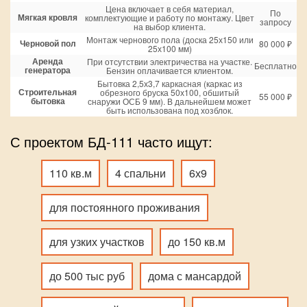
Цена включает в себя материал,
По
Мягкая кровля
комплектующие и работу по монтажу. Цвет
запросу
на выбор клиента.
Монтаж чернового пола (доска 25х150 или
Черновой пол
80 000 ₽
25х100 мм)
Аренда
При отсутствии электричества на участке.
Бесплатно
генератора
Бензин оплачивается клиентом.
Бытовка 2,5х3,7 каркасная (каркас из
Строительная
обрезного бруска 50х100, обшитый
55 000 ₽
бытовка
снаружи ОСБ 9 мм). В дальнейшем может
быть использована под хозблок.
С проектом БД-111 часто ищут:
110 кв.м
4 спальни
6х9
для постоянного проживания
для узких участков
до 150 кв.м
до 500 тыс руб
дома с мансардой