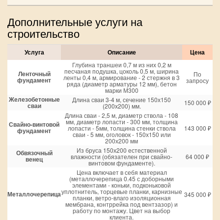
Дополнительные услуги на
строительство
Услуга
Описание
Цена
Глубина траншеи 0,7 м из них 0,2 м
песчаная подушка, цоколь 0,5 м, ширина
Ленточный
По
ленты 0,4 м, армирование - 2 стержня в 3
фундамент
запросу
ряда (диаметр арматуры 12 мм), бетон
марки М300
Железобетонные
Длина сваи 3-4 м, сечение 150х150
150 000 ₽
сваи
(200х200) мм.
Длина сваи - 2,5 м, диаметр ствола - 108
мм, диаметр лопасти - 300 мм, толщина
Свайно-винтовой
лопасти - 5мм, толщина стенки ствола
143 000 ₽
фундамент
сваи - 5 мм, оголовок - 150х150 или
200х200 мм
Из бруса 150х200 естественной
Обвязочный
влажности (обязателен при свайно-
64 000 ₽
венец
винтовом фундаменте).
Цена включает в себя материал
(металлочерепица 0.45 с доборными
элементами - коньки, подконьковой
уплотнитель, торцевые планки, карнизные
Металлочерепица
345 000 ₽
планки, ветро-влаго изоляционная
мембрана, контррейка под вентзазор) и
работу по монтажу. Цвет на выбор
клиента.