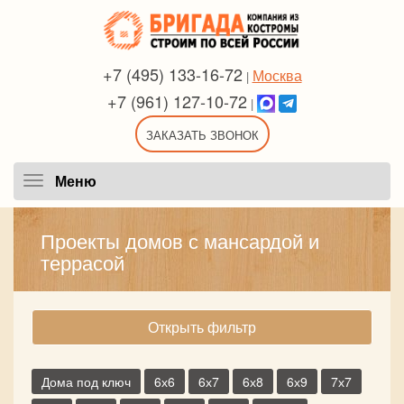
+7 (495) 133-16-72
Москва
|
+7 (961) 127-10-72
|
ЗАКАЗАТЬ ЗВОНОК
Меню
Меню
Проекты домов с мансардой и
террасой
Открыть фильтр
Дома под ключ
6х6
6х7
6х8
6х9
7х7