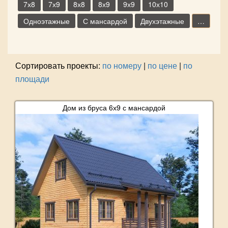
7х8
7х9
8х8
8х9
9х9
10х10
Одноэтажные
С мансардой
Двухэтажные
…
Сортировать проекты:
по номеру
|
по цене
|
по
площади
Дом из бруса 6х9 с мансардой