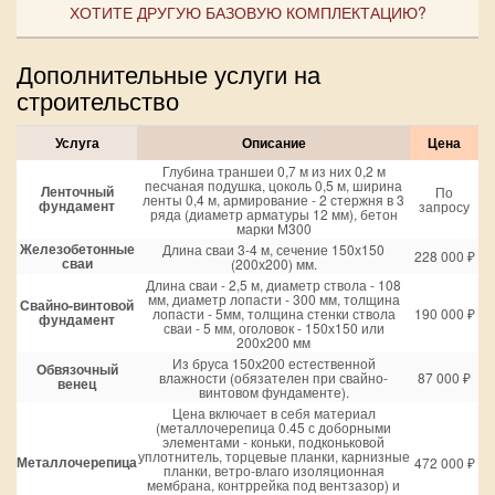
ХОТИТЕ ДРУГУЮ БАЗОВУЮ КОМПЛЕКТАЦИЮ?
Дополнительные услуги на
строительство
Услуга
Описание
Цена
Глубина траншеи 0,7 м из них 0,2 м
песчаная подушка, цоколь 0,5 м, ширина
Ленточный
По
ленты 0,4 м, армирование - 2 стержня в 3
фундамент
запросу
ряда (диаметр арматуры 12 мм), бетон
марки М300
Железобетонные
Длина сваи 3-4 м, сечение 150х150
228 000 ₽
сваи
(200х200) мм.
Длина сваи - 2,5 м, диаметр ствола - 108
мм, диаметр лопасти - 300 мм, толщина
Свайно-винтовой
лопасти - 5мм, толщина стенки ствола
190 000 ₽
фундамент
сваи - 5 мм, оголовок - 150х150 или
200х200 мм
Из бруса 150х200 естественной
Обвязочный
влажности (обязателен при свайно-
87 000 ₽
венец
винтовом фундаменте).
Цена включает в себя материал
(металлочерепица 0.45 с доборными
элементами - коньки, подконьковой
уплотнитель, торцевые планки, карнизные
Металлочерепица
472 000 ₽
планки, ветро-влаго изоляционная
мембрана, контррейка под вентзазор) и