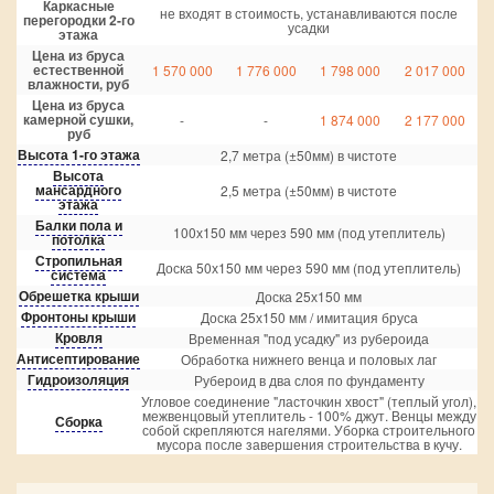
Каркасные
не входят в стоимость, устанавливаются после
перегородки 2-го
усадки
этажа
Цена из бруса
естественной
1 570 000
1 776 000
1 798 000
2 017 000
влажности, руб
Цена из бруса
камерной сушки,
-
-
1 874 000
2 177 000
руб
Высота 1-го этажа
2,7 метра (±50мм) в чистоте
Высота
мансардного
2,5 метра (±50мм) в чистоте
этажа
Балки пола и
100х150 мм через 590 мм (под утеплитель)
потолка
Стропильная
Доска 50х150 мм через 590 мм (под утеплитель)
система
Обрешетка крыши
Доска 25х150 мм
Фронтоны крыши
Доска 25х150 мм / имитация бруса
Кровля
Временная "под усадку" из рубероида
Антисептирование
Обработка нижнего венца и половых лаг
Гидроизоляция
Рубероид в два слоя по фундаменту
Угловое соединение "ласточкин хвост" (теплый угол),
межвенцовый утеплитель - 100% джут. Венцы между
Сборка
собой скрепляются нагелями. Уборка строительного
мусора после завершения строительства в кучу.