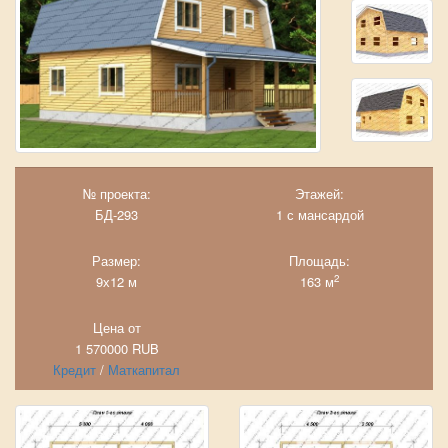
№ проекта:
Этажей:
БД-293
1 с мансардой
Размер:
Площадь:
2
9х12 м
163 м
Цена от
1 570000
RUB
Кредит
/
Маткапитал