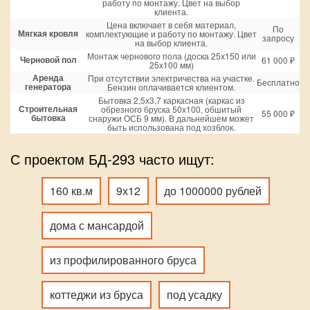
работу по монтажу. Цвет на выбор
клиента.
Цена включает в себя материал,
По
Мягкая кровля
комплектующие и работу по монтажу. Цвет
запросу
на выбор клиента.
Монтаж чернового пола (доска 25х150 или
Черновой пол
61 000 ₽
25х100 мм)
Аренда
При отсутствии электричества на участке.
Бесплатно
генератора
Бензин оплачивается клиентом.
Бытовка 2,5х3,7 каркасная (каркас из
Строительная
обрезного бруска 50х100, обшитый
55 000 ₽
бытовка
снаружи ОСБ 9 мм). В дальнейшем может
быть использована под хозблок.
С проектом БД-293 часто ищут:
160 кв.м
9х12
до 1000000 рублей
дома с мансардой
из профилированного бруса
коттеджи из бруса
под усадку