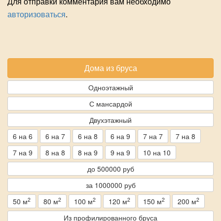
Для отправки комментария вам необходимо
авторизоваться
.
Дома из бруса
Одноэтажный
С мансардой
Двухэтажный
6 на 6
6 на 7
6 на 8
6 на 9
7 на 7
7 на 8
7 на 9
8 на 8
8 на 9
9 на 9
10 на 10
до 500000 руб
за 1000000 руб
2
2
2
2
2
2
50 м
80 м
100 м
120 м
150 м
200 м
Из профилированного бруса